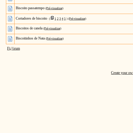
Biscoito passatempo
(Pré-visualizar)
Cortadores de biscoito
(
1
2
3
4
5
)
(Pré-visualizar)
Biscoitos de canela
(Pré-visualizar)
Biscoitinhos de Nata
(Pré-visualizar)
Fï¿½rum
Create your o