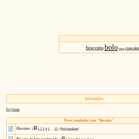
bolo
biscoito
cupcak
coco
Informações
Fï¿½rum
Posts rotulados com "Biscoito"
Biscoitos
(
1
2
3
4
5
…
12
)
(Pré-visualizar)