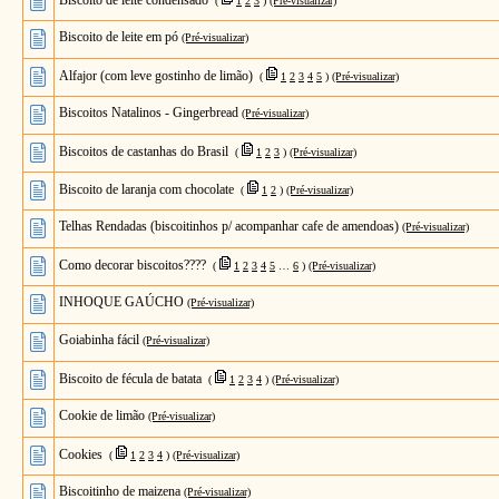
Biscoito de leite condensado
(
1
2
3
)
(Pré-visualizar)
Biscoito de leite em pó
(Pré-visualizar)
Alfajor (com leve gostinho de limão)
(
1
2
3
4
5
)
(Pré-visualizar)
Biscoitos Natalinos - Gingerbread
(Pré-visualizar)
Biscoitos de castanhas do Brasil
(
1
2
3
)
(Pré-visualizar)
Biscoito de laranja com chocolate
(
1
2
)
(Pré-visualizar)
Telhas Rendadas (biscoitinhos p/ acompanhar cafe de amendoas)
(Pré-visualizar)
Como decorar biscoitos????
(
1
2
3
4
5
…
6
)
(Pré-visualizar)
INHOQUE GAÚCHO
(Pré-visualizar)
Goiabinha fácil
(Pré-visualizar)
Biscoito de fécula de batata
(
1
2
3
4
)
(Pré-visualizar)
Cookie de limão
(Pré-visualizar)
Cookies
(
1
2
3
4
)
(Pré-visualizar)
Biscoitinho de maizena
(Pré-visualizar)