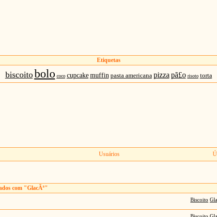
Etiquetas
bolo
biscoito
pizza
pã£o
cupcake
muffin
pasta americana
torta
coco
risoto
Usuários
Ú
lados com "GlacÃª"
Biscoito
Gl
Biscoito
Gl