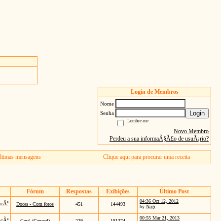
Login de Membros
Nome
Login
Senha
Lembre-me
Novo Membro
Perdeu a sua informaÃ§Ã£o de usuÃ¡rio?
ltimas mensagens
Clique aqui para procurar uma receita
Fórum
Respostas
Exibições
Último Post
04:36 Oct 12, 2012
acÃª
Doces - Com fotos
451
144493
by
Nagi
00:55 Mar 21, 2013
acÃª
Geral (General)
229
181374