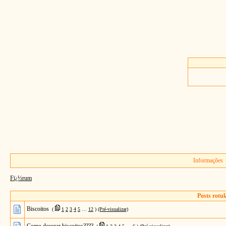
Informações
Fï¿½rum
Posts rotu
Biscoitos
(
1
2
3
4
5
…
12
)
(Pré-visualizar)