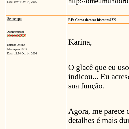
http://omeumundoro
Data:
07:44 Oct 14, 2006
Semtempo
RE: Como decorar biscoitos????
Administrador
Karina,
Estado: Offline
Mensagens: 8214
Data:
12:54 Oct 14, 2006
O glacê que eu uso
indicou... Eu acre
sua função.
Agora, me parece o
detalhes é mais du