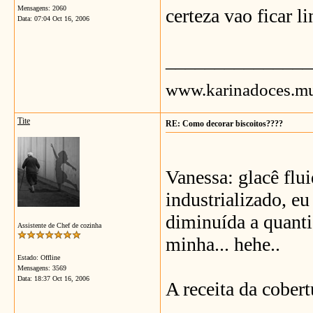
Mensagens: 2060
certeza vao ficar l
Data:
07:04 Oct 16, 2006
_______________
www.karinadoces.mu
Tite
RE: Como decorar biscoitos????
Vanessa: glacê flu
industrializado, eu
diminuída a quanti
Assistente de Chef de cozinha
minha... hehe..
Estado: Offline
Mensagens: 3569
Data:
18:37 Oct 16, 2006
A receita da cobert