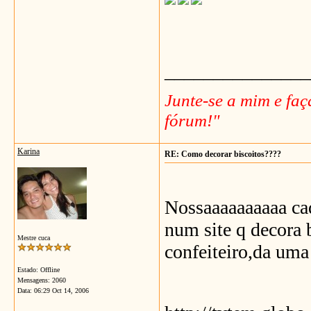
_______________
Junte-se a mim e fa
fórum!"
Karina
RE: Como decorar biscoitos????
Nossaaaaaaaaaa cad
num site q decora 
Mestre cuca
confeiteiro,da uma
Estado: Offline
Mensagens: 2060
Data:
06:29 Oct 14, 2006