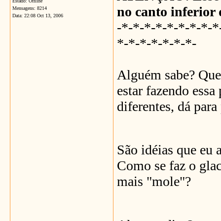
Estado: Offline
no canto inferior 
Mensagens: 8214
Data:
22:08 Oct 13, 2006
-*-*-*-*-*-*-*-*-*
*-*-*-*-*-*-*-
Alguém sabe? Quem
estar fazendo essa
diferentes, dá para
São idéias que eu a
Como se faz o glac
mais "mole"?