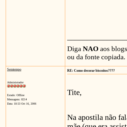
_______________
Diga
NAO
aos blogs
ou da fonte copiada.
Semtempo
RE: Como decorar biscoitos????
Administrador
Tite,
Estado: Offline
Mensagens: 8214
Data:
18:53 Oct 16, 2006
Na apostila não fa
mãe (que era assis