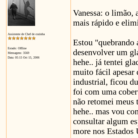
Vanessa: o limão, 
mais rápido e elim
Assistente de Chef de cozinha
Estou "quebrando a
Estado: Offline
desenvolver um gla
Mensagens: 3569
Data:
05:15 Oct 15, 2006
hehe.. já tentei gl
muito fácil apesar
industrial, ficou d
foi com uma cobert
não retomei meus te
hehe.. mas vou co
consultar algum es
more nos Estados U