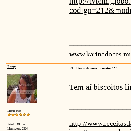
http://tvtem.globo
codigo=212&mod
_______________
www.karinadoces.mu
Romy
RE: Como decorar biscoitos????
Tem aí biscoitos li
_______________
Mestre cuca
http://www.receitas
Estado: Offline
Mensagens: 2326