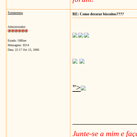
Semtempo
RE: Como decorar biscoitos????
Administrador
Estado: Offline
Mensagens: 8214
Data:
22:17 Oct 13, 2006
">
_______________
Junte-se a mim e fa