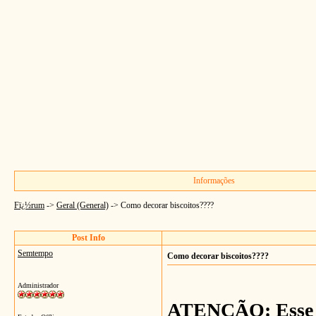
Informações
Fï¿½rum
->
Geral (General)
->
Como decorar biscoitos????
Post Info
Semtempo
Como decorar biscoitos????
Administrador
ATENÇÃO: Esse t