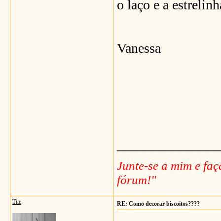
o laço e a estreli
Vanessa
_______________
Junte-se a mim e fa
fórum!"
Tite
RE: Como decorar biscoitos????