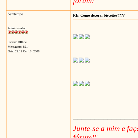
fórum!"
Semtempo
RE: Como decorar biscoitos????
Administrador
Estado: Offline
Mensagens: 8214
Data:
22:12 Oct 13, 2006
_______________
Junte-se a mim e fa
fórum!"