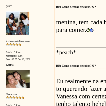
peach
RE: Como decorar biscoitos????
menina, tem cada b
para comer.
Assistente de Mestre cuca
_______________
*peach*
Estado: Offline
Mensagens: 1086
Data:
06:25 Oct 16, 2006
Karina
RE: Como decorar biscoitos????
Eu realmente na en
to querendo fazer a
Vanessa com certez
Mestre cuca
tenho talento hehe
Estado: Offline