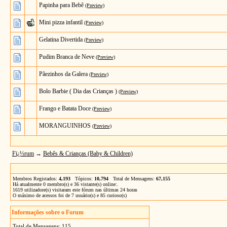
Papinha para Bebê
(Preview)
Mini pizza infantil
(Preview)
Gelatina Divertida
(Preview)
Pudim Branca de Neve
(Preview)
Pãezinhos da Galera
(Preview)
Bolo Barbie ( Dia das Crianças )
(Preview)
Frango e Batata Doce
(Preview)
MORANGUINHOS
(Preview)
Fï¿½rum
→
Bebês & Crianças (Baby & Children)
Membros Registados:
4,193
Tópicos:
10,794
Total de Mensagens:
67,155
Há atualmente
0
membro(s) e
36
vistante(s) online:
.
1619
utilizadore(s) visitaram este fórum nas últimas 24 horas
O máximo de acessos foi de 7 usuário(s) e 85 curioso(s)
Informações sobre o Forum
Total de Mensagens: 115