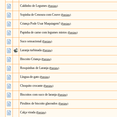
Caldinho de Legumes
(Preview)
Sopinha de Cenoura com Couve
(Preview)
Criança Pode Usar Maquiagem?
(Preview)
Papinha de carne com legumes mistos
(Preview)
Suco sensacional
(Preview)
Laranja turbinada
(Preview)
Biscoito Criança
(Preview)
Rosquinhas de Laranja
(Preview)
Língua-de-gato
(Preview)
Choquito crocante
(Preview)
Biscoitos com suco de laranja
(Preview)
Pirulitos de biscoito glaceados
(Preview)
Calça virada
(Preview)