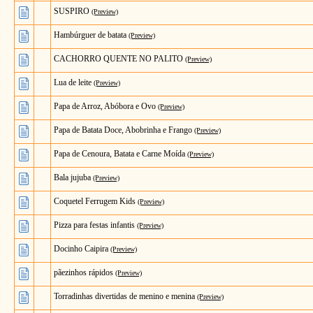
SUSPIRO
(Preview)
Hambúrguer de batata
(Preview)
CACHORRO QUENTE NO PALITO
(Preview)
Lua de leite
(Preview)
Papa de Arroz, Abóbora e Ovo
(Preview)
Papa de Batata Doce, Abobrinha e Frango
(Preview)
Papa de Cenoura, Batata e Carne Moída
(Preview)
Bala jujuba
(Preview)
Coquetel Ferrugem Kids
(Preview)
Pizza para festas infantis
(Preview)
Docinho Caipira
(Preview)
pãezinhos rápidos
(Preview)
Torradinhas divertidas de menino e menina
(Preview)