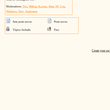
Moderadores:
Tite
,
Milleni
,
Karina
,
Aline JP
,
Cris
,
Malunew
,
Emy
,
Semtempo
Sem posts novos
Posts novos
Tópico fechado
Fixo
Create your o