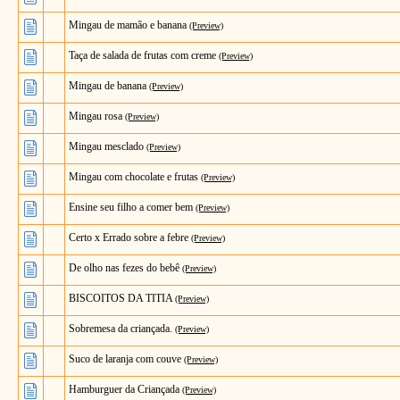
Mingau de mamão e banana
(Preview)
Taça de salada de frutas com creme
(Preview)
Mingau de banana
(Preview)
Mingau rosa
(Preview)
Mingau mesclado
(Preview)
Mingau com chocolate e frutas
(Preview)
Ensine seu filho a comer bem
(Preview)
Certo x Errado sobre a febre
(Preview)
De olho nas fezes do bebê
(Preview)
BISCOITOS DA TITIA
(Preview)
Sobremesa da criançada.
(Preview)
Suco de laranja com couve
(Preview)
Hamburguer da Criançada
(Preview)