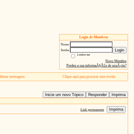
Login de Membros
Nome
Login
Senha
Lembre-me
Novo Membro
Perdeu a sua informaÃ§Ã£o de usuÃ¡rio?
ltimas mensagens
Clique aqui para procurar uma receita
Inicie um novo Tópico
Responder
Imprima
Imprima
Link permanente