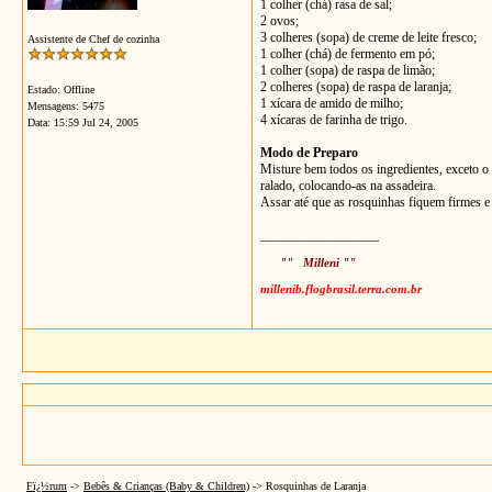
1 colher (chá) rasa de sal;
2 ovos;
3 colheres (sopa) de creme de leite fresco;
Assistente de Chef de cozinha
1 colher (chá) de fermento em pó;
1 colher (sopa) de raspa de limão;
2 colheres (sopa) de raspa de laranja;
Estado: Offline
1 xícara de amido de milho;
Mensagens: 5475
4 xícaras de farinha de trigo.
Data:
15:59 Jul 24, 2005
Modo de Preparo
Misture bem todos os ingredientes, exceto o
ralado, colocando-as na assadeira.
Assar até que as rosquinhas fiquem firmes 
__________________
"" Milleni ""
millenib.flogbrasil.terra.com.br
Fï¿½rum
->
Bebês & Crianças (Baby & Children)
->
Rosquinhas de Laranja