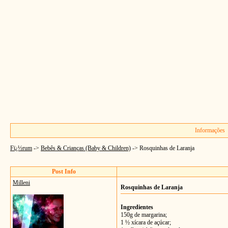
Informações
Fï¿½rum
->
Bebês & Crianças (Baby & Children)
->
Rosquinhas de Laranja
Post Info
Milleni
Rosquinhas de Laranja
Ingredientes
150g de margarina;
1 ½ xícara de açúcar;