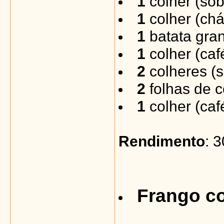
1
colher (so
1
colher (chá
1
batata gra
1
colher (caf
2
colheres (
2
folhas de 
1
colher (caf
Rendimento
: 
Frango c