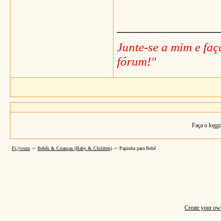
_______________
Junte-se a mim e fa
fórum!"
Faça o loggi
Fï¿½rum
->
Bebês & Crianças (Baby & Children)
->
Papinha para Bebê
Create your o