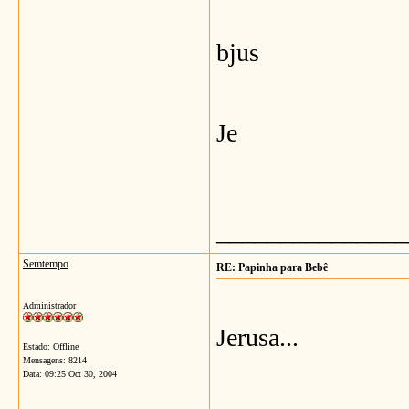
bjus
Je
_______________
Semtempo
RE: Papinha para Bebê
Administrador
Jerusa...
Estado: Offline
Mensagens: 8214
Data:
09:25 Oct 30, 2004