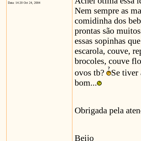
Achei otima essa id
Data:
14:20 Oct 24, 2004
Nem sempre as mam
comidinha dos bebê
prontas são muitos
essas sopinhas que
escarola, couve, r
brocoles, couve fl
ovos tb?
Se tiver
bom...
Obrigada pela ate
Beijo