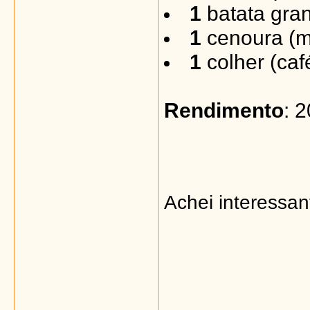
1
batata gra
1
cenoura (m
1
colher (caf
Rendimento
: 
Achei interessan