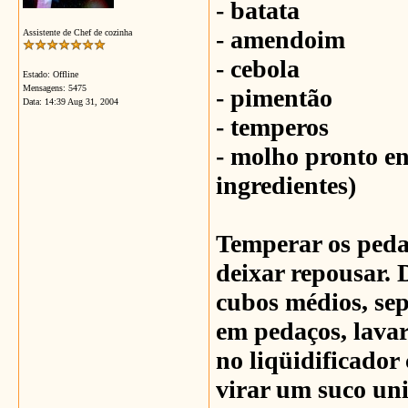
- batata
- amendoim
Assistente de Chef de cozinha
- cebola
Estado: Offline
Mensagens: 5475
- pimentão
Data:
14:39 Aug 31, 2004
- temperos
- molho pronto e
ingredientes)
Temperar os pedaç
deixar repousar. 
cubos médios, sep
em pedaços, lavar
no liqüidificador
virar um suco un