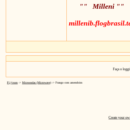
"" Milleni ""
millenib.flogbrasil.
Faça o loggi
Fï¿½rum
->
Microondas (Microwave)
->
Frango com amendoim
Create your o