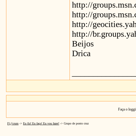
http://groups.
http://groups.ms
http://geocities.y
http://br.groups.
Beijos
Drica
_______________
Faça o loggi
Fï¿½rum
->
Eu fiz! Eu faço! Eu vou fazer!
->
Grupo de ponto cruz