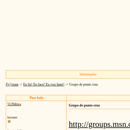
Informações
Fï¿½rum
->
Eu fiz! Eu faço! Eu vou fazer!
->
Grupo de ponto cruz
Post Info
5129drica
Grupo de ponto cruz
Iniciante
http://groups.msn