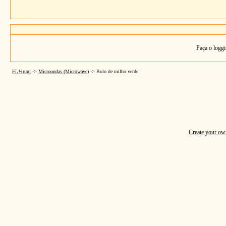
Faça o loggi
Fï¿½rum
->
Microondas (Microwave)
->
Bolo de milho verde
Create your o