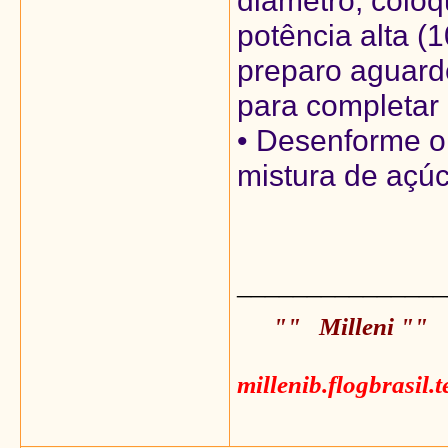
diâmetro, colo
potência alta (
preparo aguard
para completar
• Desenforme o 
mistura de açúca
_______________
"" Milleni ""
millenib.flogbrasil.