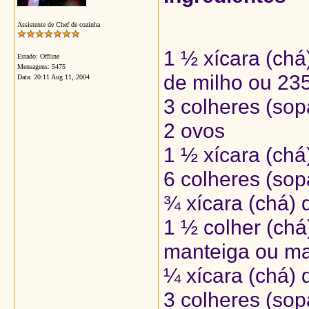
Assistente de Chef de cozinha
1 ½ xícara (chá
Estado: Offline
Mensagens: 5475
de milho ou 235
Data:
20:11 Aug 11, 2004
3 colheres (so
2 ovos
1 ½ xícara (chá
6 colheres (sop
¾ xícara (chá) d
1 ½ colher (ch
manteiga ou ma
¼ xícara (chá) 
3 colheres (sop