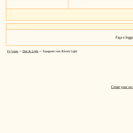
Faça o loggi
Fï¿½rum
->
Diet & Light
->
Espaguete com Rúcula Light
Create your o