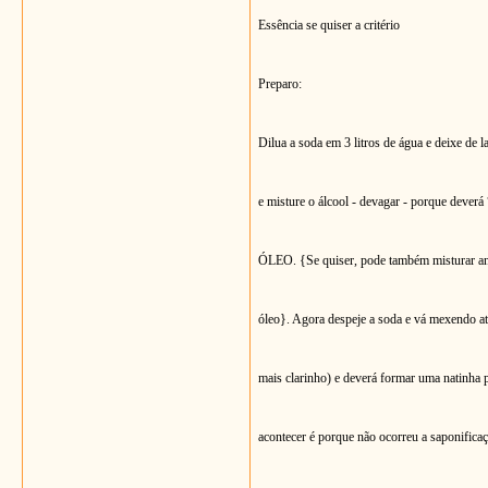
Essência se quiser a critério
Preparo:
Dilua a soda em 3 litros de água e deixe de 
e misture o álcool - devagar - porque de
ÓLEO. {
Se quiser, pode também misturar an
óleo}.
Agora despeje a soda e vá mexendo at
mais clarinho) e deverá formar uma natinha 
acontecer é porque não ocorreu a saponifica