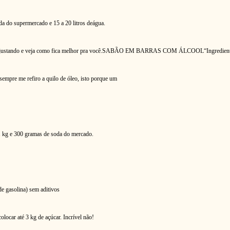
soda do supermercado e 15 a 20 litros deágua.
ajustando e veja como fica melhor pra você.
SABÃO EM BARRAS COM ÁLCOOL
“
Ingredien
sempre me refiro a quilo de óleo, isto porque um
 1 kg e 300 gramas de soda do mercado.
de gasolina) sem aditivos
olocar até 3 kg de açúcar. Incrível não!