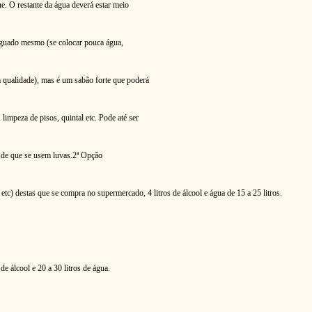
ue. O restante da água deverá estar meio
 aguado mesmo (se colocar pouca água,
m qualidade), mas é um sabão forte que poderá
limpeza de pisos, quintal etc. Pode até ser
sde que se usem luvas.
2ª Opção
, etc) destas que se compra no supermercado, 4 litros de álcool e água de 15 a 25 litros.
 de álcool e 20 a 30 litros de água.