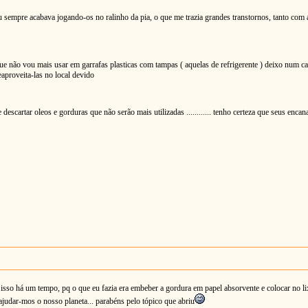
 sempre acabava jogando-os no ralinho da pia, o que me trazia grandes transtornos, tanto com
e não vou mais usar em garrafas plasticas com tampas ( aquelas de refrigerente ) deixo num cant
aproveita-las no local devido
cartar oleos e gorduras que não serão mais utilizadas ............ tenho certeza que seus encan
 isso há um tempo, pq o que eu fazia era embeber a gordura em papel absorvente e colocar no lix
 ajudar-mos o nosso planeta... parabéns pelo tópico que abriu