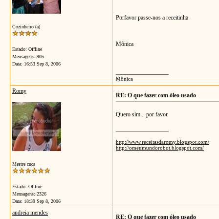
Porfavor passe-nos a receitinha
Cozinheiro (a)
Mõnica
Estado: Offline
Mensagens: 905
Data:
16:53 Sep 8, 2006
__________________
Mônica
Romy
RE: O que fazer com óleo usado
Quero sim... por favor
__________________
http://www.receitasdaromy.blogspot.com/
http://omeumundorobot.blogspot.com/
Mestre cuca
Estado: Offline
Mensagens: 2326
Data:
18:39 Sep 8, 2006
andreia mendes
RE: O que fazer com óleo usado