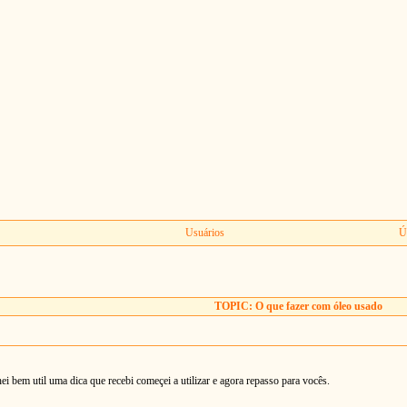
Usuários
Ú
TOPIC: O que fazer com óleo usado
chei bem util uma dica que recebi começei a utilizar e agora repasso para vocês.