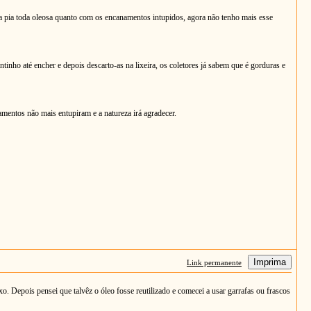
 a pia toda oleosa quanto com os encanamentos intupidos, agora não tenho mais esse
inho até encher e depois descarto-as na lixeira, os coletores já sabem que é gorduras e
amentos não mais entupiram e a natureza irá agradecer.
Imprima
Link permanente
o. Depois pensei que talvêz o óleo fosse reutilizado e comecei a usar garrafas ou frascos