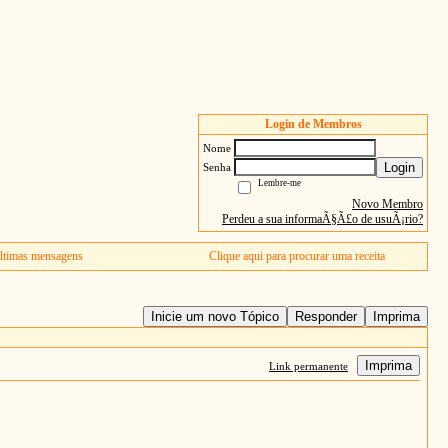
Login de Membros
Nome
Login
Senha
Lembre-me
Novo Membro
Perdeu a sua informaÃ§Ã£o de usuÃ¡rio?
ltimas mensagens
Clique aqui para procurar uma receita
Inicie um novo Tópico
Responder
Imprima
Imprima
Link permanente