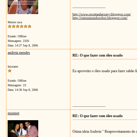
__________________
http://www.receitasdaromy.blogspot.com/
http://omeumundorobot.blogspot.com/
Mestre cuca
Estado: Offline
Mensagens: 2326
Data:
14:27 Sep 8, 2006
andreia mendes
RE: O que fazer com óleo usado
Iniciante
Eu aproveito o óleo usado para fazer sabão l
Estado: Offline
Mensagens: 23
Data:
14:36 Sep 8, 2006
__________________
monipet
RE: O que fazer com óleo usado
Otima ideia Andreia " Reaproveitamento do ó