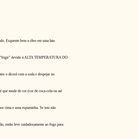
lado. Esquente bem o óleo em uma lata
verá “frigir” devido à ALTA TEMPERATURA DO
tes o álcool com a soda e despejar no
é que mude de cor (cor de coca-cola ou até
por cima e uma espuminha. Se isto não
ção, então leve cuidadosamente ao fogo para