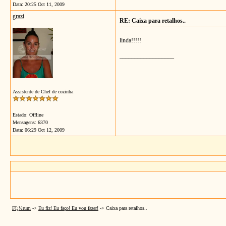
Data:
20:25 Oct 11, 2009
grazi
RE: Caixa para retalhos..
linda!!!!!
__________________
Assistente de Chef de cozinha
Estado: Offline
Mensagens: 6370
Data:
06:29 Oct 12, 2009
Fï¿½rum
->
Eu fiz! Eu faço! Eu vou fazer!
->
Caixa para retalhos..