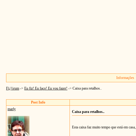
Informações
Fï¿½rum
->
Eu fiz! Eu faço! Eu vou fazer!
->
Caixa para retalhos..
Post Info
marly
Caixa para retalhos..
Esta caixa faz muito tempo que está em casa, 