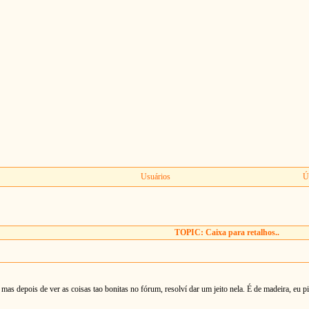
Usuários
Ú
TOPIC: Caixa para retalhos..
mas depois de ver as coisas tao bonitas no fórum, resolví dar um jeito nela. É de madeira, eu pint