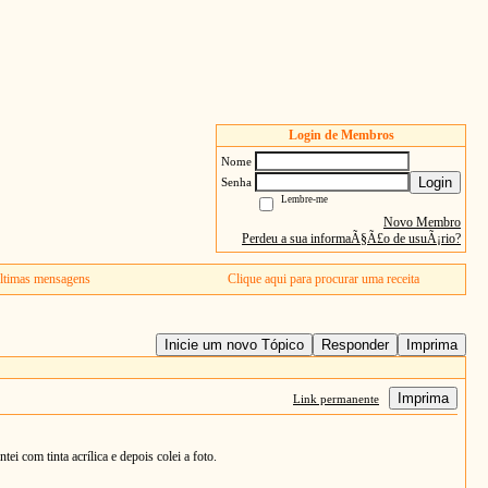
Login de Membros
Nome
Login
Senha
Lembre-me
Novo Membro
Perdeu a sua informaÃ§Ã£o de usuÃ¡rio?
ltimas mensagens
Clique aqui para procurar uma receita
Inicie um novo Tópico
Responder
Imprima
Imprima
Link permanente
ei com tinta acrílica e depois colei a foto.