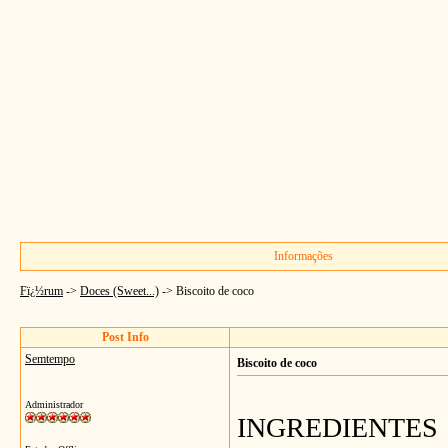
Informações
Fï¿½rum
->
Doces (Sweet...)
->
Biscoito de coco
Post Info
Semtempo
Biscoito de coco
Administrador
INGREDIENTES