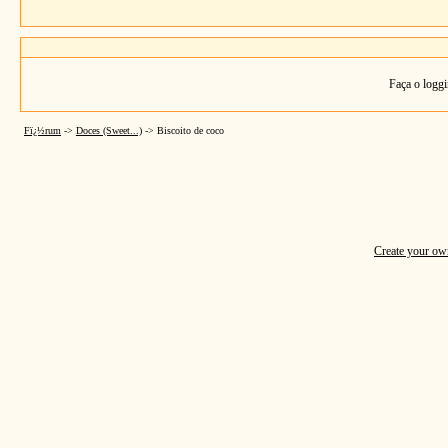
Faça o loggi
Fï¿½rum
->
Doces (Sweet...)
->
Biscoito de coco
Create your o