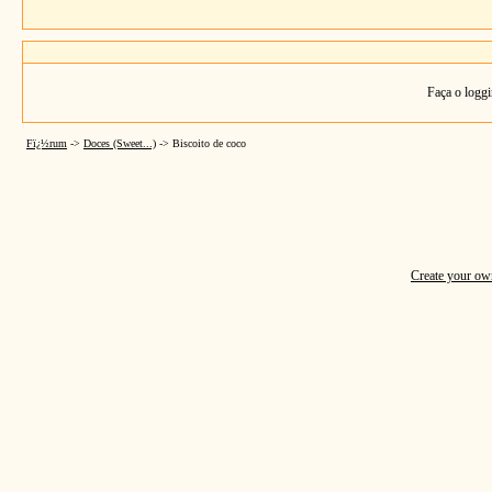
Faça o loggi
Fï¿½rum
->
Doces (Sweet...)
->
Biscoito de coco
Create your o