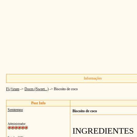
Informações
Fï¿½rum
->
Doces (Sweet...)
->
Biscoito de coco
Post Info
Semtempo
Biscoito de coco
Administrador
INGREDIENTES