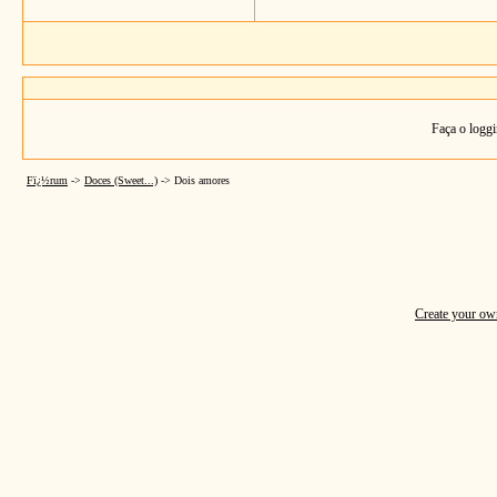
Faça o loggi
Fï¿½rum
->
Doces (Sweet...)
->
Dois amores
Create your o