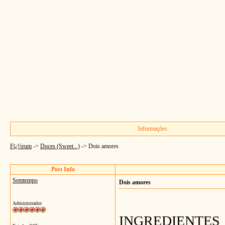
Informações
Fï¿½rum
->
Doces (Sweet...)
->
Dois amores
Post Info
Semtempo
Dois amores
Administrador
INGREDIENTES