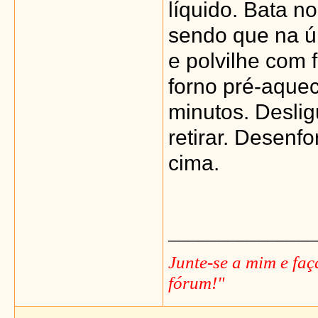
líquido. Bata no
sendo que na úl
e polvilhe com 
forno pré-aque
minutos. Desli
retirar. Desenf
cima.
_______________
Junte-se a mim e fa
fórum!"