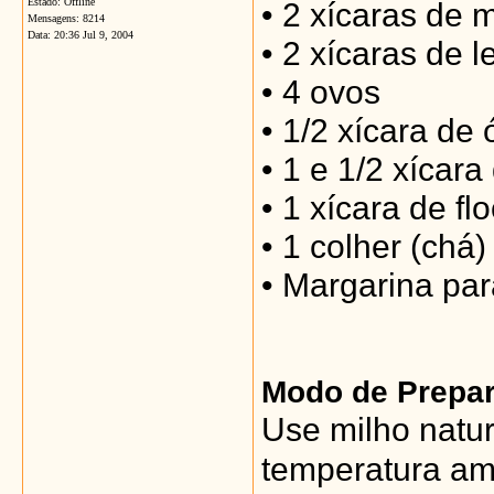
Estado: Offline
• 2 xícaras de 
Mensagens: 8214
Data:
20:36 Jul 9, 2004
• 2 xícaras de le
• 4 ovos
• 1/2 xícara de 
• 1 e 1/2 xícara
• 1 xícara de f
• 1 colher (chá
• Margarina par
Modo de Prepar
Use milho natur
temperatura amb