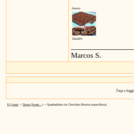
Anexos
View image
_______________
Marcos S.
Faça o loggi
Fï¿½rum
->
Doces (Sweet...)
->
Quadradinhos de Chocolate (Receita maravilhosa)