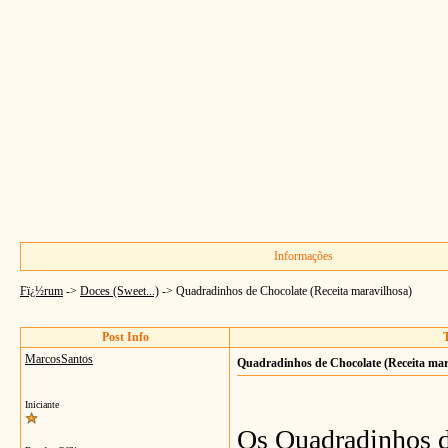
Informações
Fï¿½rum
->
Doces (Sweet...)
->
Quadradinhos de Chocolate (Receita maravilhosa)
Post Info
MarcosSantos
Quadradinhos de Chocolate (Receita mar
Iniciante
Os Quadradinhos d