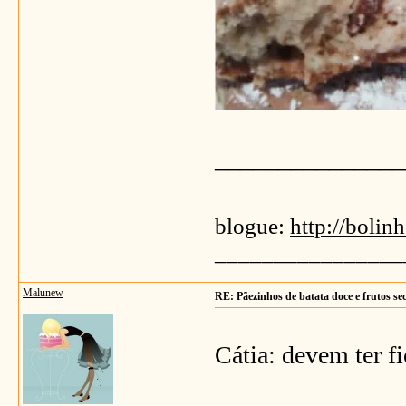
_______________
blogue:
http://bolin
________________
Malunew
RE: Pãezinhos de batata doce e frutos se
Cátia: devem ter fi