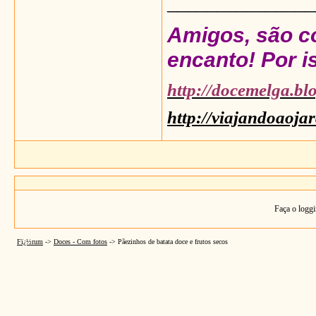
_______________
Amigos, são co
encanto! Por is
http://docemelga.bl
http://viajandoaoja
Faça o loggi
Fï¿½rum
->
Doces - Com fotos
->
Pãezinhos de batata doce e frutos secos