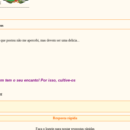
/
_________________
cos
m que postou não me apercebi, mas devem ser uma delicia...
m tem o seu encanto! Por isso, cultive-os
pt
Resposta rápida
Faça o loggin para postar respostas rápidas