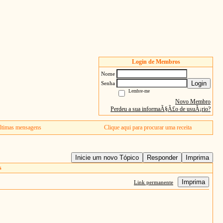
Login de Membros
Nome
Login
Senha
Lembre-me
Novo Membro
Perdeu a sua informaÃ§Ã£o de usuÃ¡rio?
ltimas mensagens
Clique aqui para procurar uma receita
Inicie um novo Tópico
Responder
Imprima
s
Imprima
Link permanente