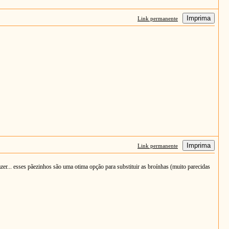
Imprima
Link permanente
Imprima
Link permanente
er... esses pãezinhos são uma otima opção para substituir as broínhas (muito parecidas