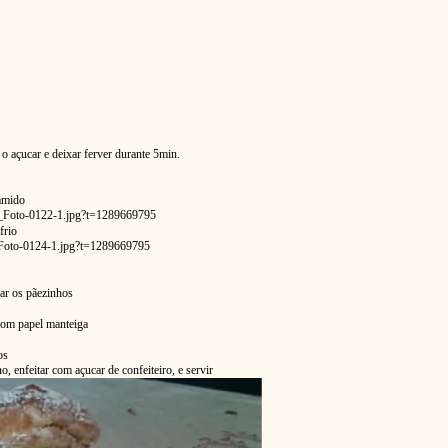
 o açucar e deixar ferver durante 5min.
 amido
frio
dar os pãezinhos
com papel manteiga
os
 enfeitar com açucar de confeiteiro, e servir