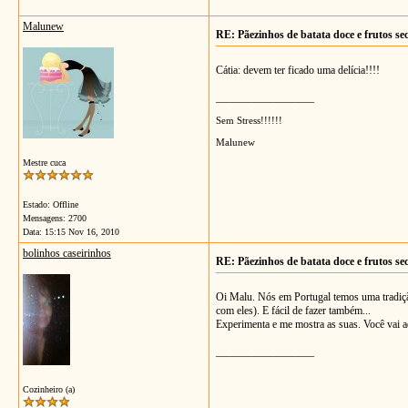
Malunew
RE: Pãezinhos de batata doce e frutos se
Cátia: devem ter ficado uma delícia!!!!
__________________
Sem Stress!!!!!!
Malunew
Mestre cuca
Estado: Offline
Mensagens: 2700
Data:
15:15 Nov 16, 2010
bolinhos caseirinhos
RE: Pãezinhos de batata doce e frutos se
Oi Malu. Nós em Portugal temos uma tradição
com eles). E fácil de fazer também...
Experimenta e me mostra as suas. Você vai ad
__________________
Cozinheiro (a)