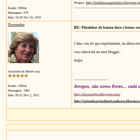
blogue:
http://bolinhoscaseirinhos.blogspot.pt
___________________________________
Estado: Offline
Mensagens: 978
Data:
16:29 Nov 16, 2010
Docemelga
RE: Pãezinhos de batata doce e frutos se
Cátia, vou ter que experimentar, na altura e
vou colocá-las no meu blogger...
beijos
Assistente de Mestre cuca
__________________
Amigos, são como flores... cada u
Estado: Offline
Mensagens: 1465
http://docemelga.blogspot.com/
Data:
09:32 Nov 2, 2011
http://viajandoaojardimdossabores.blogspot.