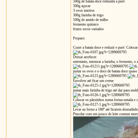
500g de batata doce reduzida a puré
500g açucar
3 ovos inteiros
300g farinha de trigo
100g de amido de milho
fermento químico
frutos secos variados
Preparo:
Cozer a batata doce e reduzir e puré. Colocar
Deixar arrefecer.
entretanto, misturar a farinha, o fermento, o
juntar os ovos e o doce de batata doce quase 
Envolver até ficar um creme
juntar mais farinha de trigo até dar para mol
Colocar os pãezinhos numa forma untada e 
Levar ao forno a 180º até ficarem douradinh
Pincelar com um pouco de leite comum morno,