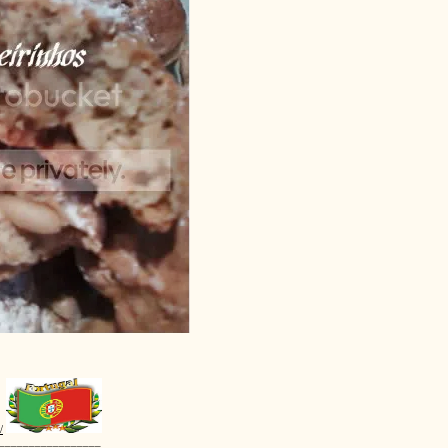
/
_________________