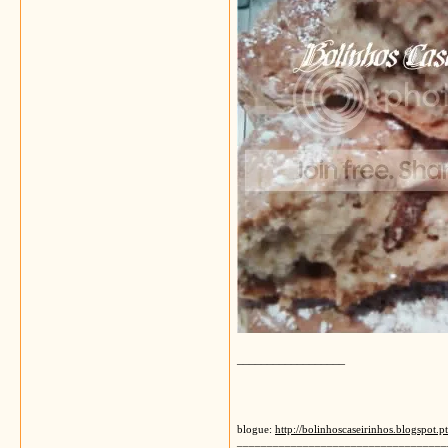
__________________
blogue:
http://bolinhoscaseirinhos.blogspot.pt
___________________________________