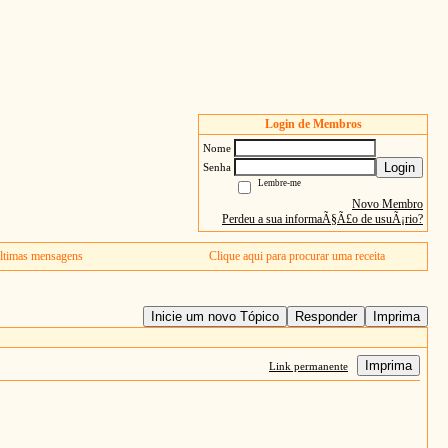
Login de Membros
Nome
Login
Senha
Lembre-me
Novo Membro
Perdeu a sua informaÃ§Ã£o de usuÃ¡rio?
ltimas mensagens
Clique aqui para procurar uma receita
Inicie um novo Tópico
Responder
Imprima
Imprima
Link permanente