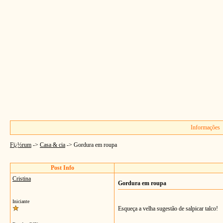
Informações
Fï¿½rum
->
Casa & cia
->
Gordura em roupa
Post Info
Cristina
Gordura em roupa
Iniciante
Esqueça a velha sugestão de salpicar talco!