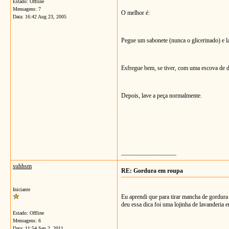
Estado: Offline
Mensagens: 7
O melhor é:
Data:
16:42 Aug 23, 2005
Pegue um sabonete (nunca o glicerinado) e l
Esfregue bem, se tiver, com uma escova de d
Depois, lave a peça normalmente.
__________________
suhhsm
RE: Gordura em roupa
Iniciante
Eu aprendi que para tirar mancha de gordura
deu essa dica foi uma lojinha de lavanderia 
Estado: Offline
Mensagens: 6
Data:
11:54 Sep 2, 2011