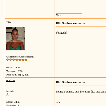
__________________
Vera
grazi
RE: Gordura em roupa
obrigada!
__________________
Assistente de Chef de cozinha
Estado: Offline
Mensagens: 6370
Data:
06:40 Sep 9, 2011
suhhsm
RE: Gordura em roupa
Iniciante
de nada, sempre que tiver uma dica interessa
__________________
Estado: Offline
suhh
Mensagens: 6