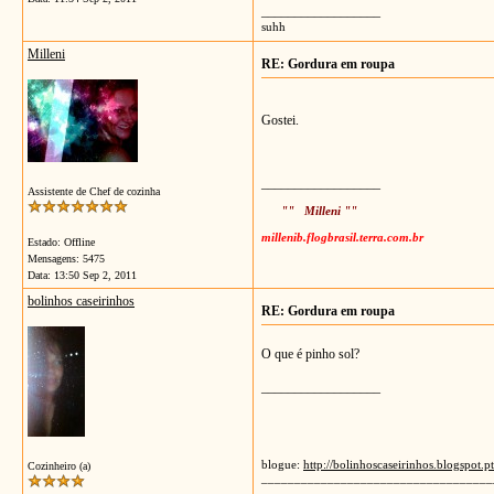
__________________
suhh
Milleni
RE: Gordura em roupa
Gostei.
__________________
Assistente de Chef de cozinha
"" Milleni ""
millenib.flogbrasil.terra.com.br
Estado: Offline
Mensagens: 5475
Data:
13:50 Sep 2, 2011
bolinhos caseirinhos
RE: Gordura em roupa
O que é pinho sol?
__________________
blogue:
http://bolinhoscaseirinhos.blogspot.pt
Cozinheiro (a)
___________________________________