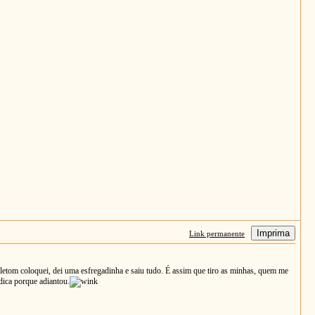
Imprima
Link permanente
letom coloquei, dei uma esfregadinha e saiu tudo. É assim que tiro as minhas, quem me
dica porque adiantou.