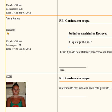
Estado: Offline
Mensagens: 978
Data:
17:21 Sep 6, 2011
Vera Renco
RE: Gordura em roupa
Iniciante
bolinhos caseirinhos Escreveu
Estado: Offline
O que é pinho sol?
Mensagens: 21
Data:
17:23 Sep 6, 2011
É um tipo de desinfetante para vaso sanitári
__________________
Vera
grazi
RE: Gordura em roupa
interessante mas nao conheço este produto...
__________________