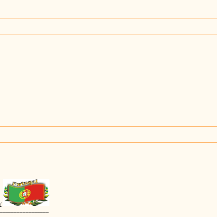
/
_________________