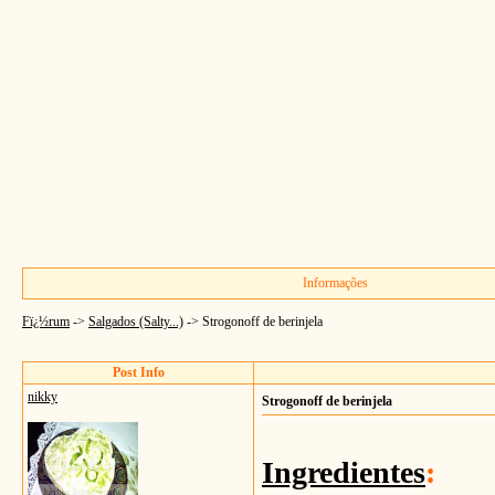
Informações
Fï¿½rum
->
Salgados (Salty...)
->
Strogonoff de berinjela
Post Info
nikky
Strogonoff de berinjela
Ingredientes
: