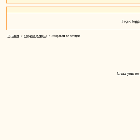
Faça o loggi
Fï¿½rum
->
Salgados (Salty...)
->
Strogonoff de berinjela
Create your o