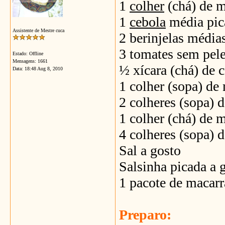
1
colher
(chá) de 
1
cebola
média pic
Assistente de Mestre cuca
2 berinjelas média
3 tomates sem pel
Estado: Offline
Mensagens: 1661
½ xícara (chá) de
Data:
18:48 Aug 8, 2010
1 colher (sopa) de
2 colheres (sopa) 
1 colher (chá) de 
4 colheres (sopa) d
Sal a gosto
Salsinha picada a 
1 pacote de macarrã
Preparo: