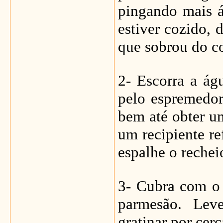
pingando mais á
estiver cozido, 
que sobrou do co
2- Escorra a ág
pelo espremedor
bem até obter u
um recipiente r
espalhe o rechei
3- Cubra com o 
parmesão. Lev
gratinar por cer