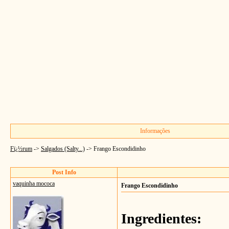
Informações
Fï¿½rum
->
Salgados (Salty...)
->
Frango Escondidinho
Post Info
vaquinha mococa
Frango Escondidinho
Ingredientes: