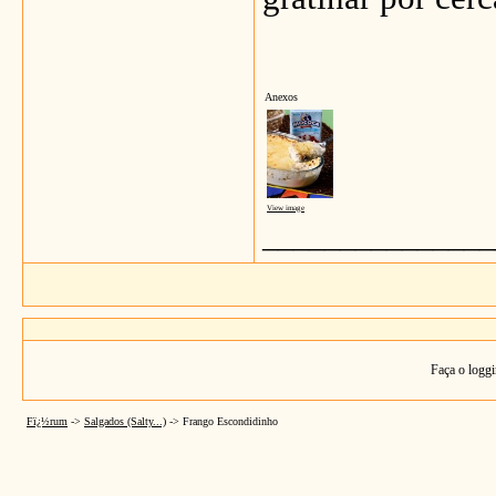
Anexos
View image
_______________
Faça o loggi
Fï¿½rum
->
Salgados (Salty...)
->
Frango Escondidinho