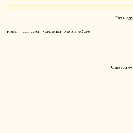
Faça o loggi
Fï¿½rum
->
Geral (General)
->
Onde comprar? Onde tem? Você sabe?
Create your o