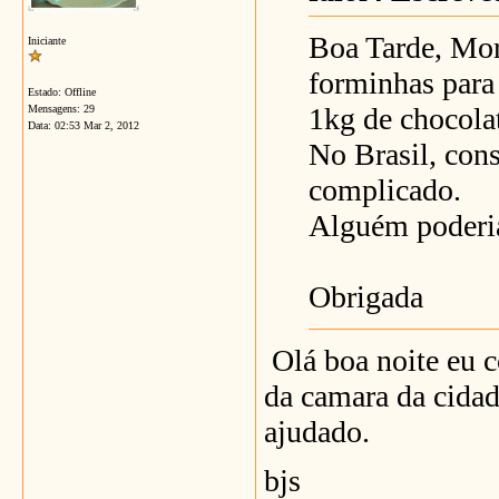
Boa Tarde, Mor
Iniciante
forminhas para
Estado: Offline
1kg de chocola
Mensagens: 29
Data:
02:53 Mar 2, 2012
No Brasil, cons
complicado.
Alguém poderia
Obrigada
Olá boa noite eu c
da camara da cidade
ajudado.
bjs