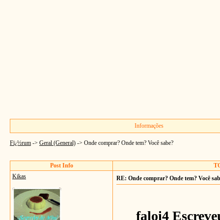
Informações
Fï¿½rum
->
Geral (General)
->
Onde comprar? Onde tem? Você sabe?
Post Info
TO
Kikas
RE: Onde comprar? Onde tem? Você sa
faloi4 Escreve