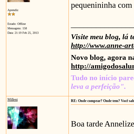
pequenininha com 
Aprendiz
_______________
Estado: Offline
Mensagens: 158
Data:
21:19 Feb 25, 2013
Visite meu blog, lá 
http://www.anne-art
Novo blog, agora n
http://amigodosalu
Tudo no início parec
leva a perfeição".
Milleni
RE: Onde comprar? Onde tem? Você sa
Boa tarde Anneliz