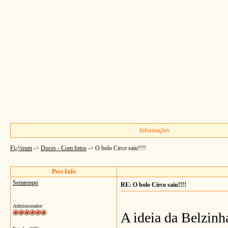
Informações
Fï¿½rum
->
Doces - Com fotos
->
O bolo Circo saiu!!!!
Post Info
Semtempo
RE: O bolo Circo saiu!!!!
Administrador
A ideia da Belzinha