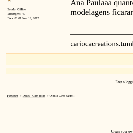
Ana Paulaaa quanto
modelagens ficaram
Estado: Offline
Mensagens: 42
Data:
01:01 Nov 19, 2012
_______________
cariocacreations.tum
Faça o loggi
Fï¿½rum
->
Doces - Com fotos
->
O bolo Circo saiu!!!!
Create your o