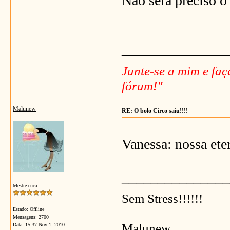
Não será preciso o 
_______________
Junte-se a mim e fa
fórum!"
Malunew
RE: O bolo Circo saiu!!!!
Vanessa: nossa et
_______________
Mestre cuca
Sem Stress!!!!!!
Estado: Offline
Mensagens: 2700
Malunew
Data:
15:37 Nov 1, 2010