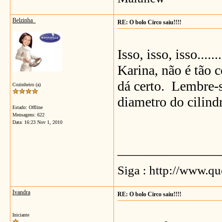
Belzinha_
RE: O bolo Circo saiu!!!!
Isso, isso, isso.......
Karina, não é tão 
dá certo. Lembre-s
Cozinheiro (a)
diametro do cilind
Estado: Offline
Mensagens: 622
Data:
16:23 Nov 1, 2010
_______________
Siga : http://www.q
Ivandra
RE: O bolo Circo saiu!!!!
Iniciante