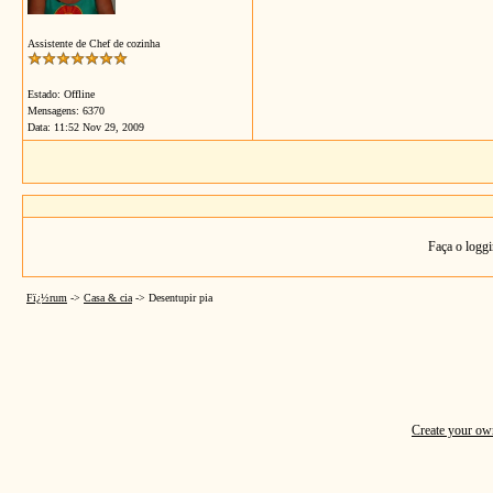
Assistente de Chef de cozinha
Estado: Offline
Mensagens: 6370
Data:
11:52 Nov 29, 2009
Faça o loggi
Fï¿½rum
->
Casa & cia
->
Desentupir pia
Create your o