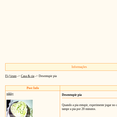
Informações
Fï¿½rum
->
Casa & cia
->
Desentupir pia
Post Info
nikky
Desentupir pia
Quando a pia entupir, experimente jogar no 
tampe a pia por 20 minutos.
__________________