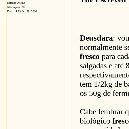
Estado: Offline
Mensagens: 38
Data:
14:59 Oct 29, 2010
Deusdara
: vou
normalmente se
fresco
para cada
salgadas e até 
respectivament
tem 1/2kg de ba
os 50g de ferm
Cabe lembrar q
biológico
fresc