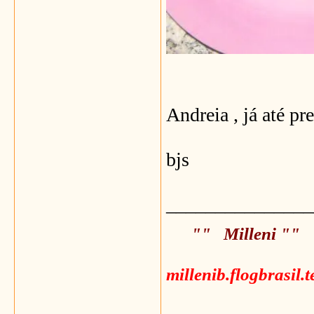
Andreia , já até pr
bjs
_______________
"" Milleni ""
millenib.flogbrasil.