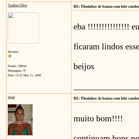
Andrea Silva
RE: Pãezinhos de batata com leite conde
eba !!!!!!!!!!!!!!! 
ficaram lindos ess
Iniciante
beijos
Estado: Offline
Mensagens: 97
Data:
13:51 May 15, 2008
_______________
grazi
RE: Pãezinhos de batata com leite conde
muito bom!!!!
continuam bons no