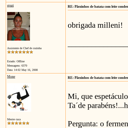
grazi
RE: Pãezinhos de batata com leite conde
obrigada milleni!
_______________
Assistente de Chef de cozinha
Estado: Offline
Mensagens: 6370
Data:
14:02 May 16, 2008
Mone
RE: Pãezinhos de batata com leite conde
Mi, que espetáculo
Ta´de parabéns!
Mestre cuca
Pergunta: o fermen