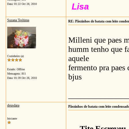
Lisa
Data:
01:22 Oct 28, 2010
Suzana Teshima
RE: Pãezinhos de batata com leite conde
Milleni que paes m
humm tenho que faz
aquele
Cozinheiro (a)
fermento pra paes 
Estado: Offline
Mensagens: 811
bjus
Data:
01:39 Oct 28, 2010
_______________
deusdara
Pãezinhos de batata com leite condensad
Iniciante
Tite Escreveu