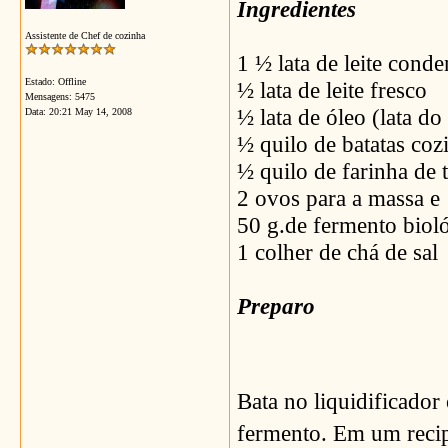
Ingredientes
Assistente de Chef de cozinha
1 ½
lata de leite cond
Estado: Offline
½
lata de leite fresco
Mensagens: 5475
½
lata de óleo (lata do
Data:
20:21 May 14, 2008
½ quilo de batatas coz
½ quilo de farinha de 
2
ovos para a massa e 
50
g.de fermento biol
1
colher de chá de sal
Preparo
Bata no liquidificador 
fermento. Em um recipi