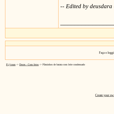
-- Edited by deusdar
_______________
Faça o loggi
Fï¿½rum
->
Doces - Com fotos
->
Pãezinhos de batata com leite condensado
Create your o