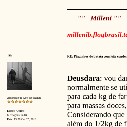
_______________
"" Milleni ""
millenib.flogbrasil.
Tite
RE: Pãezinhos de batata com leite conde
Deusdara
: vou da
normalmente se uti
para cada kg de fa
Assistente de Chef de cozinha
para massas doces,
Estado: Offline
Considerando que e
Mensagens: 3569
Data:
19:36 Oct 27, 2010
além do 1/2kg de f