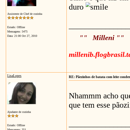
duro
Assistente de Chef de cozinha
_______________
Estado: Offline
Mensagens: 5475
"" Milleni ""
Data:
21:00 Oct 27, 2010
millenib.flogbrasil.
LisaLopes
RE: Pãezinhos de batata com leite conde
Nhammm acho que v
que tem esse pãozi
Ajudante de cozinha
_______________
Estado: Offline
Mensagens: 351