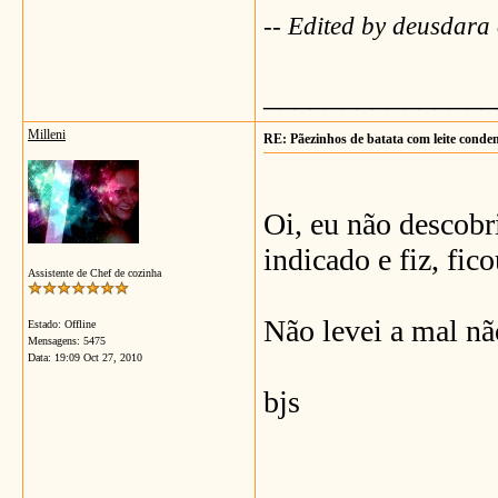
-- Edited by deusdar
_______________
Milleni
RE: Pãezinhos de batata com leite conde
Oi, eu não descobri
indicado e fiz, fic
Assistente de Chef de cozinha
Não levei a mal não
Estado: Offline
Mensagens: 5475
Data:
19:09 Oct 27, 2010
bjs