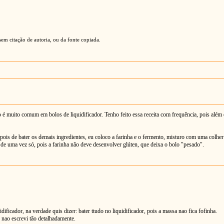
em citação de autoria, ou da fonte copiada.
 é muito comum em bolos de liquidificador. Tenho feito essa receita com frequência, pois além de
 depois de bater os demais ingredientes, eu coloco a farinha e o fermento, misturo com uma col
 de uma vez só, pois a farinha não deve desenvolver glúten, que deixa o bolo "pesado".
ificador, na verdade quis dizer: bater ttudo no liquidificador, pois a massa nao fica fofinha.
 nao escrevi tão detalhadamente.