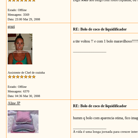
Estado: Offline
Mensagens: 3569
Data:
23:00 Mar 29, 2008
grazi
RE: Bolo de coco de liquidificador
a tite voltou !! e com 1 bolo maravilhoso!!!!!
__________________
Assistente de Chef de cozinha
Estado: Offline
Mensagens: 6370
Data:
04:36 Mar 30, 2008
Aline JP
RE: Bolo de coco de liquidificador
humm q bolo com aparencia otima, fico imagin
__________________
A vida é uma longa jornada para crescer i