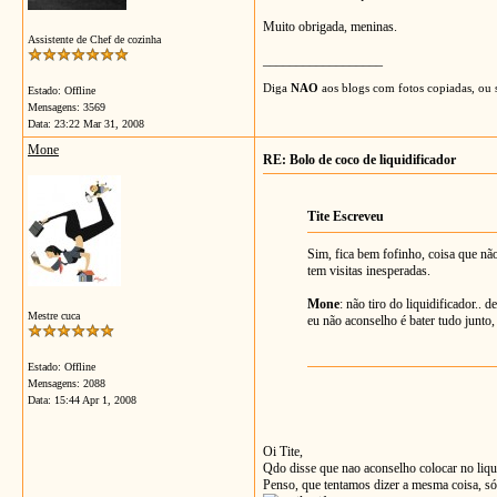
Muito obrigada, meninas.
Assistente de Chef de cozinha
__________________
Diga
NAO
aos blogs com fotos copiadas, ou s
Estado: Offline
Mensagens: 3569
Data:
23:22 Mar 31, 2008
Mone
RE: Bolo de coco de liquidificador
Tite Escreveu
Sim, fica bem fofinho, coisa que não
tem visitas inesperadas.
Mone
: não tiro do liquidificador..
Mestre cuca
eu não aconselho é bater tudo junto,
Estado: Offline
Mensagens: 2088
Data:
15:44 Apr 1, 2008
Oi Tite,
Qdo disse que nao aconselho colocar no liquid
Penso, que tentamos dizer a mesma coisa, só