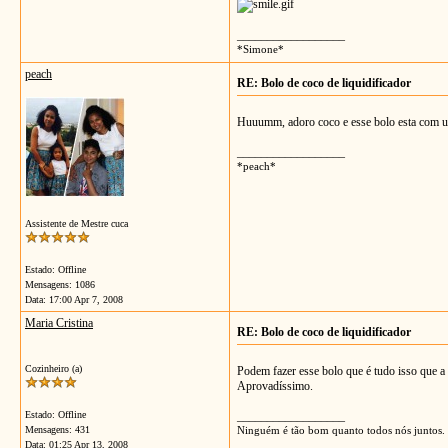
__________________
*Simone*
peach
RE: Bolo de coco de liquidificador
Huuumm, adoro coco e esse bolo esta com um
__________________
*peach*
Assistente de Mestre cuca
Estado: Offline
Mensagens: 1086
Data:
17:00 Apr 7, 2008
Maria Cristina
RE: Bolo de coco de liquidificador
Cozinheiro (a)
Podem fazer esse bolo que é tudo isso que a
Aprovadíssimo.
Estado: Offline
__________________
Mensagens: 431
Ninguém é tão bom quanto todos nós juntos.
Data:
01:25 Apr 13, 2008