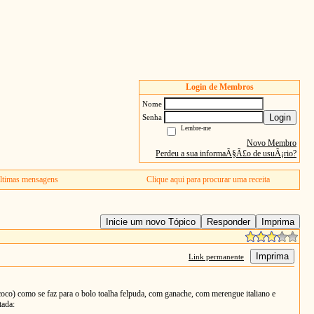
Login de Membros
Nome
Login
Senha
Lembre-me
Novo Membro
Perdeu a sua informaÃ§Ã£o de usuÃ¡rio?
ltimas mensagens
Clique aqui para procurar uma receita
Inicie um novo Tópico
Responder
Imprima
Imprima
Link permanente
+coco) como se faz para o bolo toalha felpuda, com ganache, com merengue italiano e
tada: