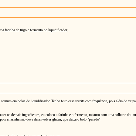
a farinha de trigo e fermento no liquidificador,
comum em bolos de liquidificador. Tenho feito essa receita com frequência, pois além de ter paix
de bater os demais ingredientes, eu coloco a farinha e o fermento, misturo com uma colher e dou
 pois a farinha não deve desenvolver glúten, que deixa o bolo "pesado".
em citação de autoria, ou da fonte copiada.