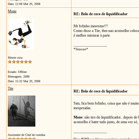
Data:
12:08 Mar 29, 2008
Mone
RE: Bolo de coco de liquidificador
Mt fofinho meeesmo!!!
Como disse a Tite, tbm nao aconselho colocar 
é melhor misturar à parte.
__________________
*Simone*
Mestre cuca
Estado: Offline
Mensagens: 2088
Data:
15:32 Mar 29, 2008
Tite
RE: Bolo de coco de liquidificador
Sim, fica bem fofinho, coisa que não é muito 
inesperadas.
Mone
: não tiro do liquidificador.. depois 
aconselho é bater tudo junto, de uma vez só,
__________________
Assistente de Chef de cozinha
Diga
NAO
aos blogs com fotos copiadas, ou s