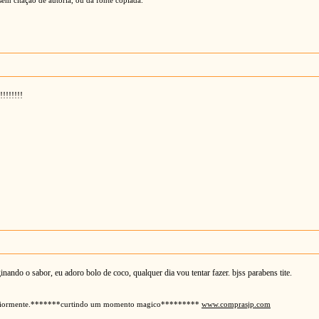
!!!!!!!!
ando o sabor, eu adoro bolo de coco, qualquer dia vou tentar fazer. bjss parabens tite.
nteriormente.*******curtindo um momento magico*********
www.comprasjp.com