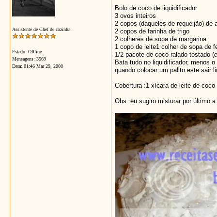
Bolo de coco de liquidificador
3 ovos inteiros
2 copos (daqueles de requeijão) de 
Assistente de Chef de cozinha
2 copos de farinha de trigo
2 colheres de sopa de margarina
1 copo de leite
1 colher de sopa de 
Estado: Offline
1/2 pacote de coco ralado tostado (
e
Mensagens: 3569
Bata tudo no liquidificador, menos 
Data:
01:46 Mar 29, 2008
quando colocar um palito este sair l
Cobertura :
1 xícara de leite de coco
Obs: eu sugiro misturar por último a