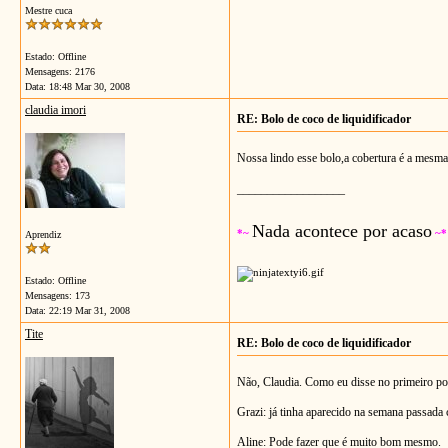
Mestre cuca
Estado: Offline
Mensagens: 2176
Data:
18:48 Mar 30, 2008
claudia imori
RE: Bolo de coco de liquidificador
Nossa lindo esse bolo,a cobertura é a mesma 
__________________
Nada acontece por acaso
*~
~*
Aprendiz
Estado: Offline
Mensagens: 173
Data:
22:19 Mar 31, 2008
Tite
RE: Bolo de coco de liquidificador
Não, Claudia. Como eu disse no primeiro post,
Grazi: já tinha aparecido na semana passada 
Aline: Pode fazer que é muito bom mesmo.