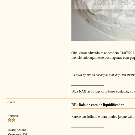
Obs: estou editando esse post em 31/07/2011 p
mencionado aqui neste post, apenas com peq
-- Edited by Tite on Sunday 31st of July 2011 01:0
__________________
Diga
NAO
aos blogs com fotos copiadas, ou s
diana
RE: Bolo de coco de liquidificador
Aprendiz
Parece tao fofinho e bem pratico ja que vai tu
__________________
Estado: Offline
Mensagens: 151