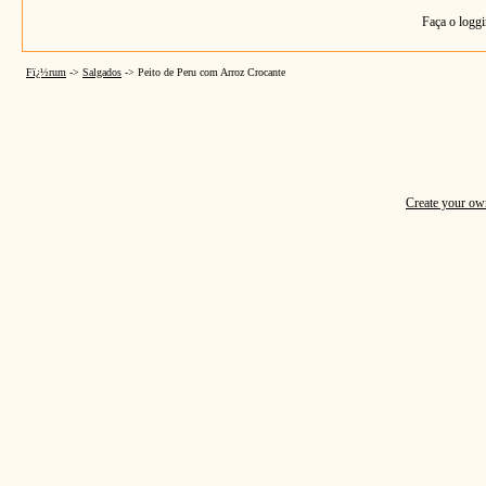
Faça o loggi
Fï¿½rum
->
Salgados
->
Peito de Peru com Arroz Crocante
Create your o