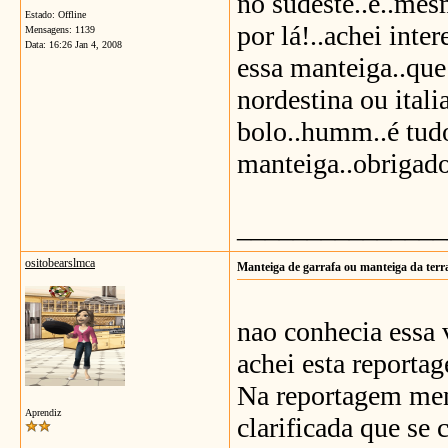
no sudeste..e..mes
Estado: Offline
por lá!..achei inte
Mensagens: 1139
Data:
16:26 Jan 4, 2008
essa manteiga..que
nordestina ou itali
bolo..humm..é tudo
manteiga..obrigado
_______________
ositobearslmca
Manteiga de garrafa ou manteiga da terr
nao conhecia essa 
achei esta reporta
Na reportagem men
Aprendiz
clarificada que se