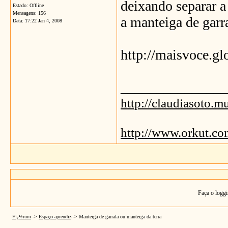
deixando separar a 
Estado: Offline
Mensagens: 156
a manteiga de garra
Data:
17:22 Jan 4, 2008
http://maisvoce.g
_______________
http://claudiasoto.m
http://www.orkut.
Faça o loggi
Fï¿½rum
->
Espaço aprendiz
->
Manteiga de garrafa ou manteiga da terra