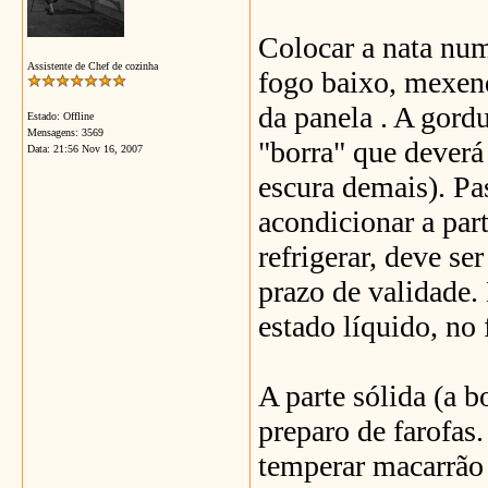
Colocar a nata num
Assistente de Chef de cozinha
fogo baixo, mexen
da panela . A gord
Estado: Offline
Mensagens: 3569
"borra" que deverá
Data:
21:56 Nov 16, 2007
escura demais). Pa
acondicionar a par
refrigerar, deve se
prazo de validade
estado líquido, no f
A parte sólida (a b
preparo de farofas
temperar macarrão 