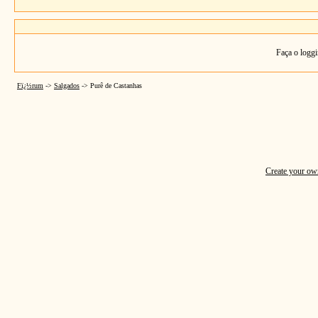
Faça o loggi
Fï¿½rum
->
Salgados
->
Purê de Castanhas
Create your o