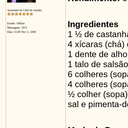
Assistente de Chef de cozinha
Ingredientes
Estado: Offline
Mensagens: 5475
1 ½ de castanh
Data:
15:09 Nov 3, 2004
4 xícaras (chá)
1 dente de alho
1 talo de salsã
6 colheres (so
4 colheres (sop
½ colher (sopa)
sal e pimenta-d