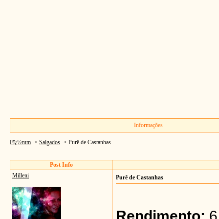
Informações
Fï¿½rum
->
Salgados
->
Purê de Castanhas
Post Info
Milleni
Purê de Castanhas
Rendimento:
6