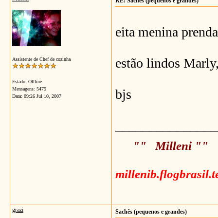
RE: Sachês (pequenos e grandes)
eita menina prend
estão lindos Marly
Assistente de Chef de cozinha
Estado: Offline
Mensagens: 5475
bjs
Data:
09:26 Jul 10, 2007
_______________
"" Milleni ""
millenib.flogbrasil.
grazi
Sachês (pequenos e grandes)