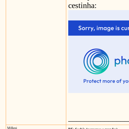
cestinha:
_______________
Milleni