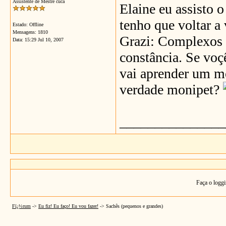
Assistente de Mestre cuca
Elaine eu assisto 
tenho que voltar a 
Estado: Offline
Mensagens: 1810
Grazi: Complexos 
Data:
15:29 Jul 10, 2007
constância. Se voçê
vai aprender um mo
verdade monipet?
_______________
Faça o loggi
Fï¿½rum
->
Eu fiz! Eu faço! Eu vou fazer!
->
Sachês (pequenos e grandes)