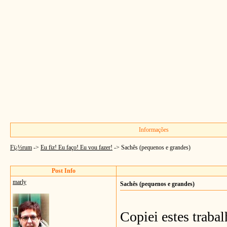
Informações
Fï¿½rum
->
Eu fiz! Eu faço! Eu vou fazer!
->
Sachês (pequenos e grandes)
Post Info
marly
Sachês (pequenos e grandes)
Copiei estes traba