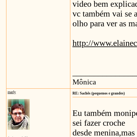
video bem explicad
vc também vai se a
olho para ver as ma
http://www.elaine
_______________
Mônica
marly
RE: Sachês (pequenos e grandes)
Eu também monipet
sei fazer croche
desde menina,mas s