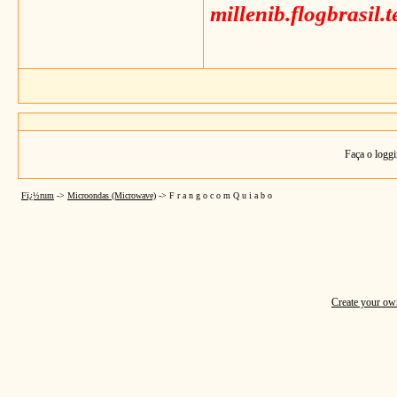
millenib.flogbrasil.
Faça o loggi
Fï¿½rum
->
Microondas (Microwave)
->
F r a n g o c o m Q u i a b o
Create your o