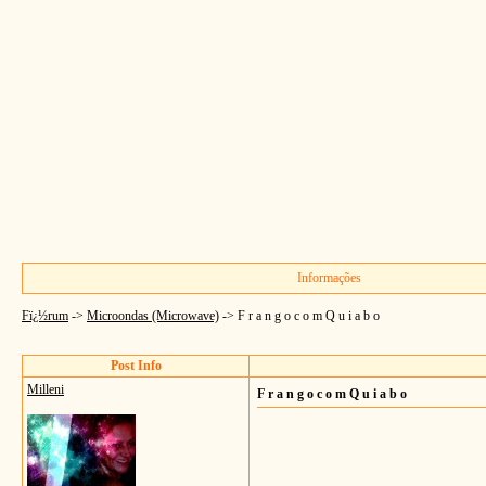
Informações
Fï¿½rum
->
Microondas (Microwave)
->
F r a n g o c o m Q u i a b o
Post Info
Milleni
F r a n g o c o m Q u i a b o