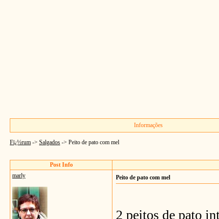
Informações
Fï¿½rum
->
Salgados
->
Peito de pato com mel
Post Info
marly
Peito de pato com mel
2 peitos de pato in