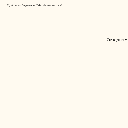
Fï¿½rum
->
Salgados
->
Peito de pato com mel
Create your o