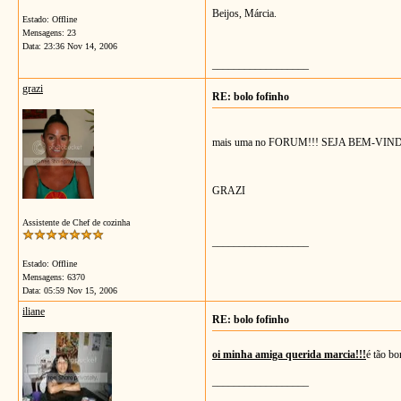
Beijos, Márcia.
Estado: Offline
Mensagens: 23
Data:
23:36 Nov 14, 2006
__________________
grazi
RE: bolo fofinho
mais uma no FORUM!!! SEJA BEM-VIN
GRAZI
Assistente de Chef de cozinha
__________________
Estado: Offline
Mensagens: 6370
Data:
05:59 Nov 15, 2006
iliane
RE: bolo fofinho
oi minha amiga querida marcia!!!
é tão bo
__________________