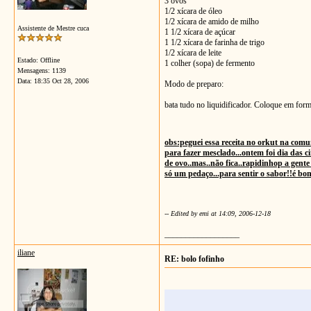
3 ovos
1/2 xícara de óleo
1/2 xícara de amido de milho
Assistente de Mestre cuca
1 1/2 xícara de açúcar
1 1/2 xícara de farinha de trigo
1/2 xícara de leite
Estado: Offline
1 colher (sopa) de fermento
Mensagens: 1139
Data:
18:35 Oct 28, 2006
Modo de preparo:
bata tudo no liquidificador. Coloque em for
obs:peguei essa receita no orkut na comun
para fazer mesclado...ontem foi dia das c
de ovo..mas..não fica..rapidinhop a gente
só um pedaço...para sentir o sabor!!é b
-- Edited by emi at 14:09, 2006-12-18
__________________
iliane
RE: bolo fofinho