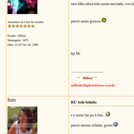
meu filho adora bolo assim mesclado, vou fa
parece muito gostoso.
Assistente de Chef de cozinha
Estado: Offline
Mensagens: 5475
Data:
21:35 Oct 28, 2006
bjs Mi
__________________
"" Milleni ""
millenib.flogbrasil.terra.com.br
Romy
RE: bolo fofinho
e o nome faz jus à foto...
parece mesmo fofinho, gostei.