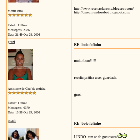
__________________
http://www.receitasdaromy.blogspot.com/
Mestre cuca
http://omeumundorobot.blogspot.com/
Estado: Offline
Mensagens: 2326
Data:
21:49 Oct 28, 2006
grazi
RE: bolo fofinho
muito bom!!!!!
receita prática a ser guardada.
Assistente de Chef de cozinha
grazi
Estado: Offline
Mensagens: 6370
__________________
Data:
10:58 Oct 29, 2006
peach
RE: bolo fofinho
LINDO. tem ar de gostosura.