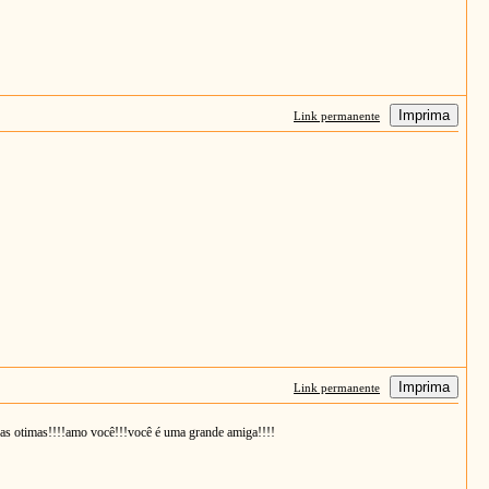
Imprima
Link permanente
Imprima
Link permanente
isas otimas!!!!amo você!!!você é uma grande amiga!!!!