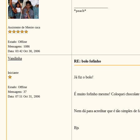
__________________
*peach*
Assistente de Mestre cuca
Estado: Offline
Mensagens: 1086
Data:
03:42 Oct 30, 2006
Vandinha
RE: bolo fofinho
Iniciante
Já fiz o bolo!
Estado: Offline
Mensagens: 37
É muito fofinho mesmo! Coloquei chocolate e
Data:
07:51 Oct 31, 2006
Nem dá para acreditar que é tão simples de f
Bjs