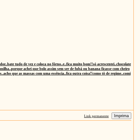
or..bate tudo de vez e coloca no fôrno..e..fica muito bom!!só acrescentei..chocolate
baunilha..porque achei que bolo assim sem ser de fubá ou banana ficasse com cheiro
rsss..acho que as massas com uma essência..fica outra coisa!!como tô de regime..comi
Imprima
Link permanente