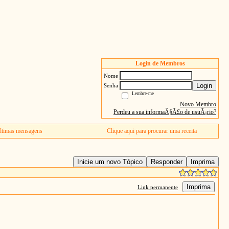
Login de Membros
Nome
Login
Senha
Lembre-me
Novo Membro
Perdeu a sua informaÃ§Ã£o de usuÃ¡rio?
ltimas mensagens
Clique aqui para procurar uma receita
Inicie um novo Tópico
Responder
Imprima
Imprima
Link permanente