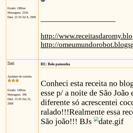
Estado: Offline
Mensagens: 2326
__________________
Data:
22:34 Jul 8, 2006
http://www.receitasdaromy.bl
http://omeumundorobot.blogs
Nagi
RE: Bolo pamonha
Ajudante de cozinha
Conheci esta receita no blog 
esse p/ a noite de São João
Estado: Offline
Mensagens: 396
Data:
15:43 Jun 25,
diferente só acrescentei co
2008
ralado!!!Realmente essa rece
São joão!!! BJs