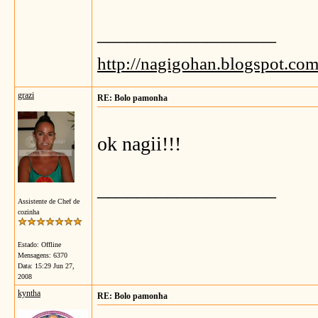
__________________
http://nagigohan.blogspot.com
grazi
RE: Bolo pamonha
ok nagii!!!
__________________
Assistente de Chef de
cozinha
Estado: Offline
Mensagens: 6370
Data:
15:29 Jun 27,
2008
kyntha
RE: Bolo pamonha