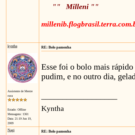
"" Milleni ""
millenib.flogbrasil.terra.com.
kyntha
RE: Bolo pamonha
Esse foi o bolo mais rápido
pudim, e no outro dia, gela
Assistente de Mestre
__________________
cuca
Kyntha
Estado: Offline
Mensagens: 1361
Data:
21:19 Jun 19,
2009
Nagi
RE: Bolo pamonha