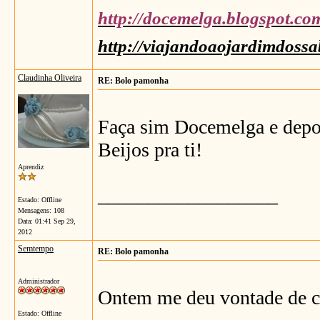
http://docemelga.blogspot.co
http://viajandoaojardimdossa
Claudinha Oliveira
RE: Bolo pamonha
Faça sim Docemelga e depoi
Beijos pra ti!
Aprendiz
__________________
Estado: Offline
Mensagens: 108
Data:
01:41 Sep 29,
2012
Semtempo
RE: Bolo pamonha
Administrador
Ontem me deu vontade de co
Estado: Offline