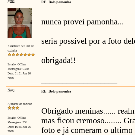
grazi
RE: Bolo pamonha
nunca provei pamonha...
seria possível por a foto del
Assistente de Chef de
cozinha
obrigada!!
Estado: Offline
Mensagens: 6370
Data:
01:01 Jun 26,
__________________
2008
Nagi
RE: Bolo pamonha
Ajudante de cozinha
Obrigado meninas...... real
mas ficou cremoso........ Gra
Estado: Offline
Mensagens: 396
Data:
16:35 Jun 26,
foto e já comeram o ultimo 
2008