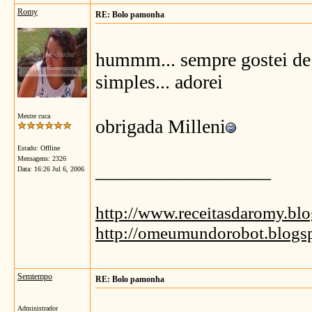
Romy
RE: Bolo pamonha
hummm... sempre gostei de 
simples... adorei
Mestre cuca
obrigada Milleni
Estado: Offline
Mensagens: 2326
__________________
Data:
16:26 Jul 6, 2006
http://www.receitasdaromy.bl
http://omeumundorobot.blogs
Semtempo
RE: Bolo pamonha
Administrador