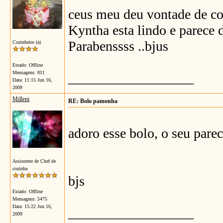
ceus meu deu vontade de co
Kyntha esta lindo e parece d
Parabenssss ..bjus
Cozinheiro (a)
Estado: Offline
Mensagens: 811
__________________
Data:
11:15 Jun 16,
2009
Milleni
RE: Bolo pamonha
adoro esse bolo, o seu parec
Assistente de Chef de
cozinha
bjs
Estado: Offline
Mensagens: 5475
Data:
15:22 Jun 16,
__________________
2009