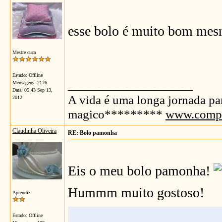
esse bolo é muito bom mesm
Mestre cuca
Estado: Offline
__________________
Mensagens: 2176
Data:
05:43 Sep 13,
A vida é uma longa jornada p
2012
magico*********
www.compr
Claudinha Oliveira
RE: Bolo pamonha
Eis o meu bolo pamonha!
Hummm muito gostoso!
Aprendiz
Estado: Offline