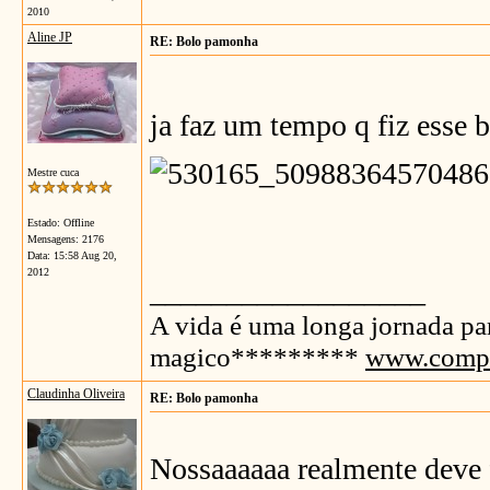
2010
Aline JP
RE: Bolo pamonha
ja faz um tempo q fiz esse b
Mestre cuca
Estado: Offline
Mensagens: 2176
Data:
15:58 Aug 20,
2012
__________________
A vida é uma longa jornada p
magico*********
www.compr
Claudinha Oliveira
RE: Bolo pamonha
Nossaaaaaa realmente deve fi