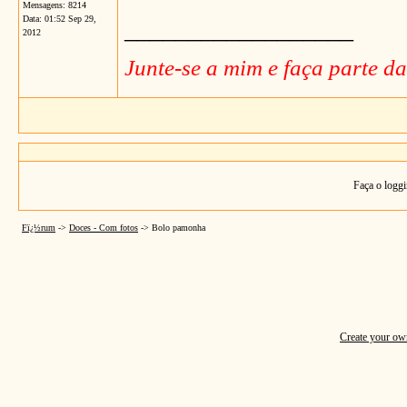
Mensagens: 8214
Data:
01:52 Sep 29,
__________________
2012
Junte-se a mim e faça parte d
Faça o loggi
Fï¿½rum
->
Doces - Com fotos
->
Bolo pamonha
Create your o