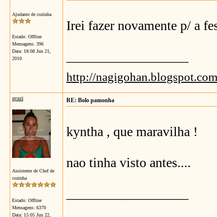
Ajudante de cozinha
Irei fazer novamente p/ a fest
Estado: Offline
Mensagens: 396
Data:
18:08 Jun 21,
__________________
2010
http://nagigohan.blogspot.com
grazi
RE: Bolo pamonha
kyntha , que maravilha !
nao tinha visto antes....
Assistente de Chef de
cozinha
__________________
Estado: Offline
Mensagens: 6370
Data:
15:05 Jun 22,