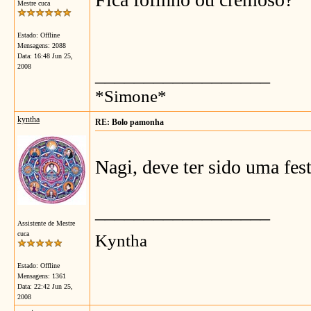
Mestre cuca
Estado: Offline
Mensagens: 2088
Data:
16:48 Jun 25,
2008
__________________
*Simone*
kyntha
RE: Bolo pamonha
Nagi, deve ter sido uma fes
__________________
Assistente de Mestre
cuca
Kyntha
Estado: Offline
Mensagens: 1361
Data:
22:42 Jun 25,
2008