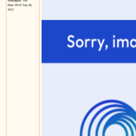
Mensagens: 108
Data:
09:01 Sep 28,
2012