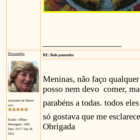
__________________
Docemelga
RE: Bolo pamonha
Meninas, não faço qualquer 
posso nem devo comer, mas e
parabéns a todas. todos ele
Assistente de Mestre
cuca
só gostava que me esclarec
Estado: Offline
Obrigada
Mensagens: 1465
Data:
10:17 Sep 28,
2012