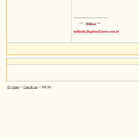
__________________
"" Milleni ""
millenib.flogbrasil.terra.com.br
Fï¿½rum
->
Casa & cia
->
DICAS