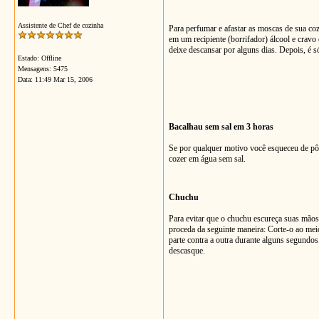
Assistente de Chef de cozinha
Para perfumar e afastar as moscas de sua coz
em um recipiente (borrifador) álcool e cravo 
deixe descansar por alguns dias. Depois, é só
Estado: Offline
Mensagens: 5475
Data:
11:49 Mar 15, 2006
Bacalhau sem sal em 3 horas
Se por qualquer motivo você esqueceu de pô
cozer em água sem sal.
Chuchu
Para evitar que o chuchu escureça suas mãos
proceda da seguinte maneira: Corte-o ao mei
parte contra a outra durante alguns segundos
descasque.