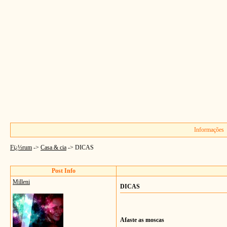
Informações
Fï¿½rum
->
Casa & cia
->
DICAS
Post Info
Milleni
DICAS
Afaste as moscas