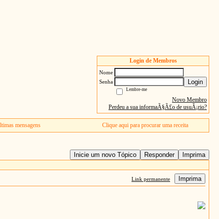
Login de Membros
Nome
Login
Senha
Lembre-me
Novo Membro
Perdeu a sua informaÃ§Ã£o de usuÃ¡rio?
ltimas mensagens
Clique aqui para procurar uma receita
Inicie um novo Tópico
Responder
Imprima
Imprima
Link permanente