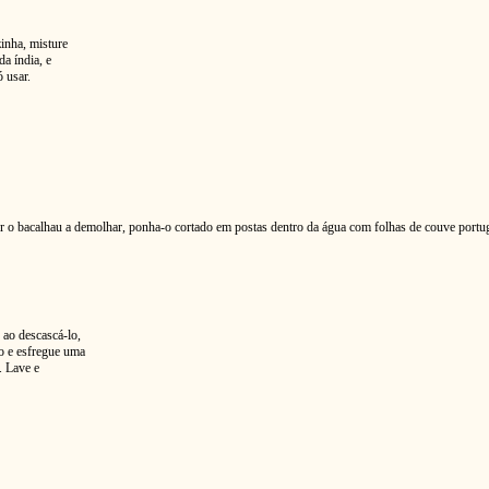
inha, misture
da índia, e
 usar.
r o bacalhau a demolhar, ponha-o cortado em postas dentro da água com folhas de couve portu
 ao descascá-lo,
o e esfregue uma
. Lave e