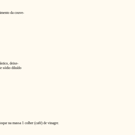
zimento da couve-
ástico, deixe-
e sódio diluído
oque na massa 1 colher (café) de vinagre.