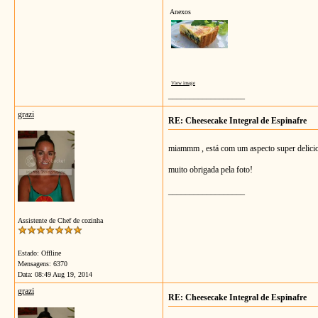
Anexos
View image
__________________
grazi
RE: Cheesecake Integral de Espinafre
miammm , está com um aspecto super delici
muito obrigada pela foto!
__________________
Assistente de Chef de cozinha
Estado: Offline
Mensagens: 6370
Data:
08:49 Aug 19, 2014
grazi
RE: Cheesecake Integral de Espinafre