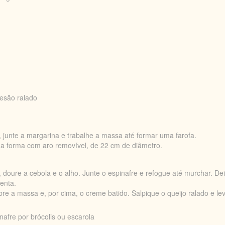
mesão ralado
ito, junte a margarina e trabalhe a massa até formar uma farofa.
ma forma com aro removível, de 22 cm de diâmetro.
doure a cebola e o alho. Junte o espinafre e refogue até murchar. Deix
enta.
re a massa e, por cima, o creme batido. Salpique o queijo r
al
ado
e lev
inafre por brócolis ou escarola