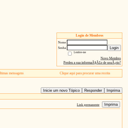
Login de Membros
Nome
Login
Senha
Lembre-me
Novo Membro
Perdeu a sua informaÃ§Ã£o de usuÃ¡rio?
ltimas mensagens
Clique aqui para procurar uma receita
Inicie um novo Tópico
Responder
Imprima
Imprima
Link permanente