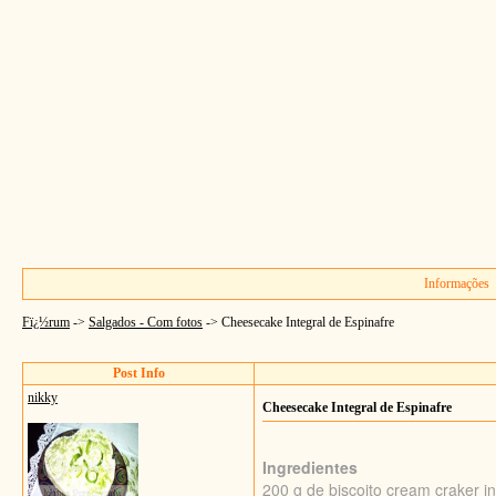
Informações
Fï¿½rum
->
Salgados - Com fotos
->
Cheesecake Integral de Espinafre
Post Info
nikky
Cheesecake Integral de Espinafre
Ingredientes
200 g de biscoito cream craker in