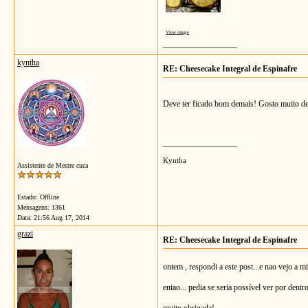
View image
__________________
kyntha
RE: Cheesecake Integral de Espinafre
Deve ter ficado bom demais! Gosto muito de e
__________________
Kyntha
Assistente de Mestre cuca
Estado: Offline
Mensagens: 1361
Data:
21:56 Aug 17, 2014
grazi
RE: Cheesecake Integral de Espinafre
ontem , respondi a este post...e nao vejo a mi
entao... pedia se seria possível ver por dentr