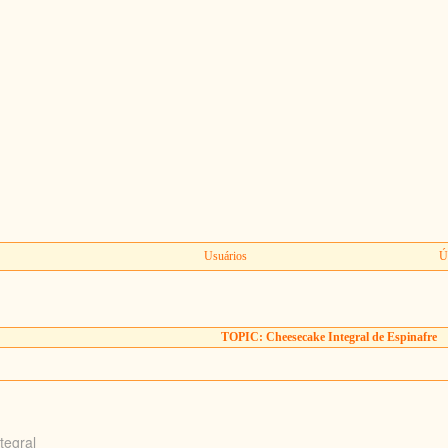
Usuários
Ú
TOPIC: Cheesecake Integral de Espinafre
tegr
al