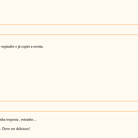
spinafre e já copiei a receita.
nha resposta , estranho....
o. Deve ser delicioso!