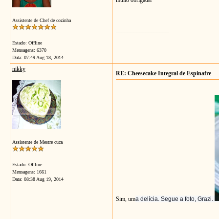
muito obrigada!
Assistente de Chef de cozinha
__________________
Estado: Offline
Mensagens: 6370
Data:
07:49 Aug 18, 2014
nikky
RE: Cheesecake Integral de Espinafre
Assistente de Mestre cuca
Estado: Offline
Mensagens: 1661
Data:
08:38 Aug 19, 2014
Sim, um
a delíci
a. Segue
a foto, Gr
azi.