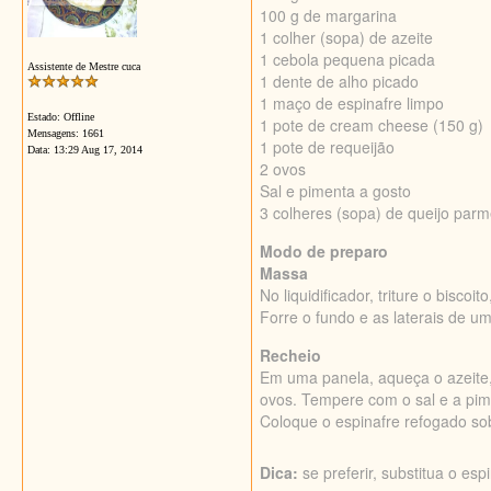
100 g de margarina
1 colher (sopa) de azeite
1 cebola pequena picada
Assistente de Mestre cuca
1 dente de alho picado
1 maço de espinafre limpo
Estado: Offline
1 pote de cream cheese (150 g)
Mensagens: 1661
1 pote de requeijão
Data:
13:29 Aug 17, 2014
2 ovos
Sal e pimenta a gosto
3 colheres (sopa) de queijo par
Modo de preparo
Massa
No liquidificador, triture o bisco
Forre o fundo e as laterais de u
Recheio
Em uma panela, aqueça o azeite, 
ovos. Tempere com o sal e a pim
Coloque o espinafre refogado sob
Dica:
se preferir, substitua o esp