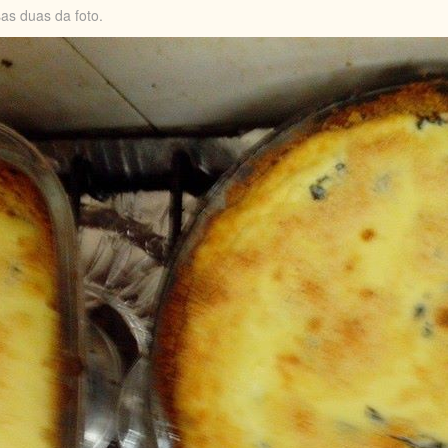
s
as du
as d
a foto.