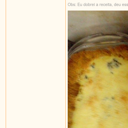
Obs: Eu dobrei
a
receit
a, deu es