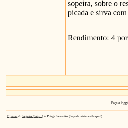
sopeira, sobre o r
picada e sirva com 
Rendimento: 4 por
_______________
Faça o loggi
Fï¿½rum
->
Salgados (Salty...)
->
Potage Parmentier (Sopa de batatas e alho-poró)