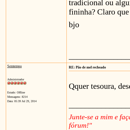
tradicional ou alg
fininha? Claro que
bjo
_______________
Semtempo
RE: Pão de mel recheado
Administrador
Qquer tesoura, des
Estado: Offline
Mensagens: 8214
Data:
05:39 Jul 29, 2014
_______________
Junte-se a mim e fa
fórum!"