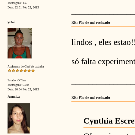
Mensagens: 135
Data:
22:01 Feb 22, 2013
_______________
grazi
RE: Pão de mel recheado
lindos , eles estao!
só falta experiment
Assistente de Chef de cozinha
_______________
Estado: Offline
Mensagens: 6370
Data:
20:04 Feb 23, 2013
Annelize
RE: Pão de mel recheado
Cynthia Escr