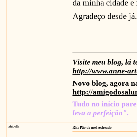
da minha cidade e 
Agradeço desde já.
_______________
Visite meu blog, lá 
http://www.anne-art
Novo blog, agora n
http://amigodosalu
Tudo no início parec
leva a perfeição".
tatabella
RE: Pão de mel recheado