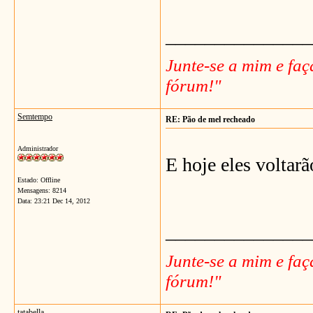
_______________
Junte-se a mim e fa
fórum!"
Semtempo
RE: Pão de mel recheado
Administrador
E hoje eles voltarã
Estado: Offline
Mensagens: 8214
Data:
23:21 Dec 14, 2012
_______________
Junte-se a mim e fa
fórum!"
tatabella