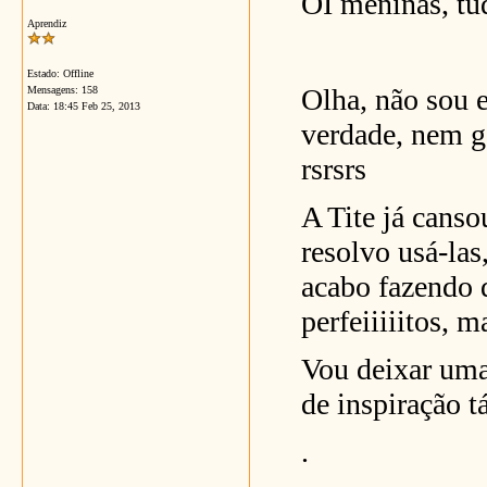
OI meninas, t
Aprendiz
Estado: Offline
Olha, não sou e
Mensagens: 158
Data:
18:45 Feb 25, 2013
verdade, nem g
rsrsrs
A Tite já canso
resolvo usá-las
acabo fazendo 
perfeiiiiitos, m
Vou deixar umas
de inspiração t
.