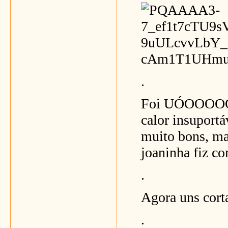
.
Foi UÓOOOOO e
calor insuport
muito bons, mas
joaninha fiz c
.
Agora uns cort
.