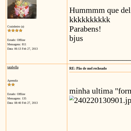
Hummmm que delici
kkkkkkkkkk
Parabens!
Cozinheiro (a)
bjus
Estado: Offline
Mensagens: 811
Data:
06:13 Feb 27, 2013
_______________
tatabella
RE: Pão de mel recheado
Aprendiz
minha ultima "for
Estado: Offline
Mensagens: 135
Data:
08:40 Feb 27, 2013