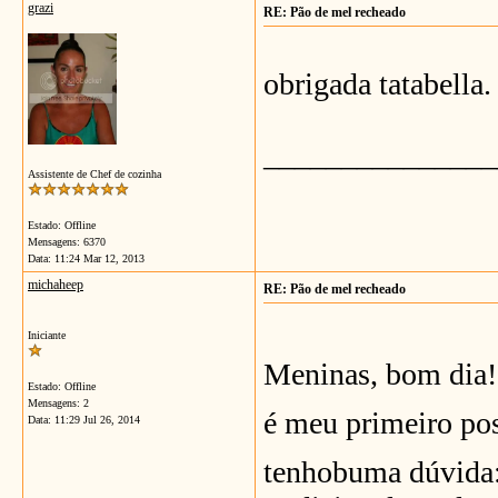
grazi
RE: Pão de mel recheado
obrigada tatabella.
_______________
Assistente de Chef de cozinha
Estado: Offline
Mensagens: 6370
Data:
11:24 Mar 12, 2013
michaheep
RE: Pão de mel recheado
Iniciante
Meninas, bom dia!
Estado: Offline
Mensagens: 2
é meu primeiro post
Data:
11:29 Jul 26, 2014
tenhobuma dúvida: