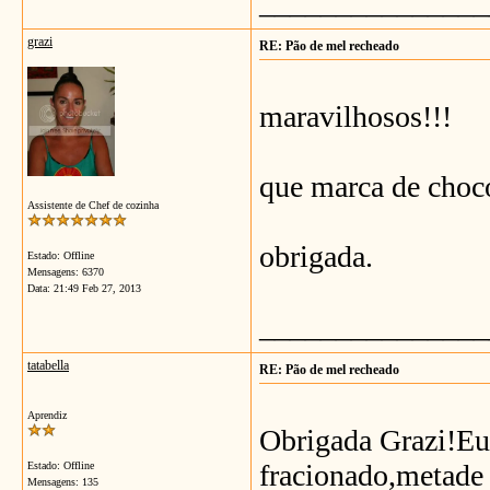
_______________
grazi
RE: Pão de mel recheado
maravilhosos!!!
que marca de choc
Assistente de Chef de cozinha
obrigada.
Estado: Offline
Mensagens: 6370
Data:
21:49 Feb 27, 2013
_______________
tatabella
RE: Pão de mel recheado
Aprendiz
Obrigada Grazi!Eu
fracionado,metade 
Estado: Offline
Mensagens: 135