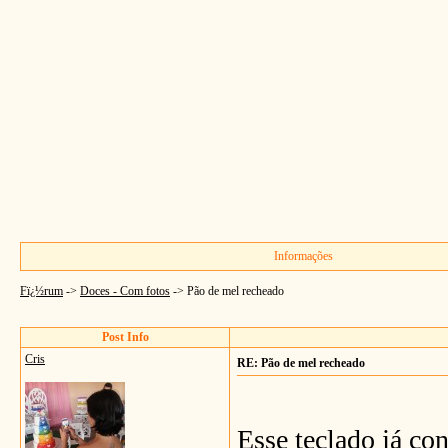
Informações
Fï¿½rum
->
Doces - Com fotos
->
Pão de mel recheado
Post Info
Cris
RE: Pão de mel recheado
Esse teclado já co