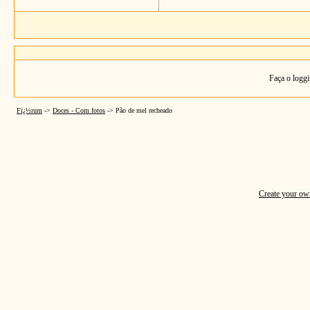
Faça o loggi
Fï¿½rum
->
Doces - Com fotos
->
Pão de mel recheado
Create your o