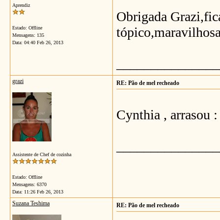
Aprendiz
Obrigada Grazi,fic
tópico,maravilhosa
Estado: Offline
Mensagens: 135
Data:
04:40 Feb 26, 2013
_______________
grazi
RE: Pão de mel recheado
Cynthia , arrasou :
_______________
Assistente de Chef de cozinha
Estado: Offline
Mensagens: 6370
Data:
11:26 Feb 26, 2013
Suzana Teshima
RE: Pão de mel recheado