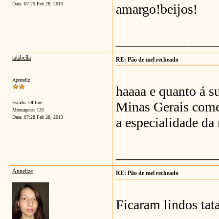
Data:
07:25 Feb 28, 2013
amargo!beijos!
_______________
tatabella
RE: Pão de mel recheado
Aprendiz
haaaa e quanto á s
Minas Gerais come
Estado: Offline
Mensagens: 135
Data:
07:28 Feb 28, 2013
a especialidade da
_______________
Annelize
RE: Pão de mel recheado
Ficaram lindos tat