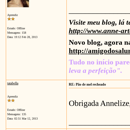
_______________
Aprendiz
Visite meu blog, lá 
http://www.anne-art
Estado: Offline
Mensagens: 158
Data:
19:12 Feb 28, 2013
Novo blog, agora n
http://amigodosalu
Tudo no início parec
leva a perfeição".
tatabella
RE: Pão de mel recheado
Aprendiz
Obrigada Annelize,
Estado: Offline
Mensagens: 135
Data:
02:51 Mar 12, 2013
_______________