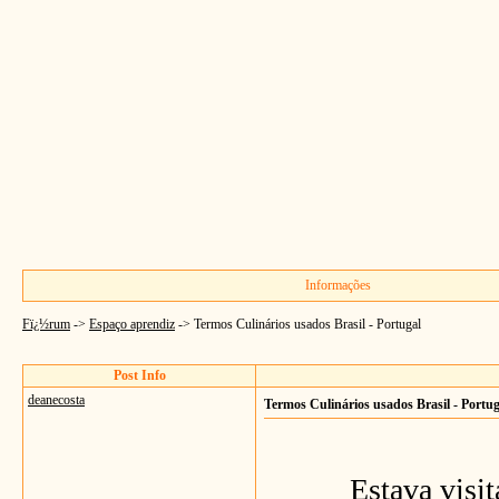
Informações
Fï¿½rum
->
Espaço aprendiz
->
Termos Culinários usados Brasil - Portugal
Post Info
deanecosta
Termos Culinários usados Brasil - Portug
Estava visitando