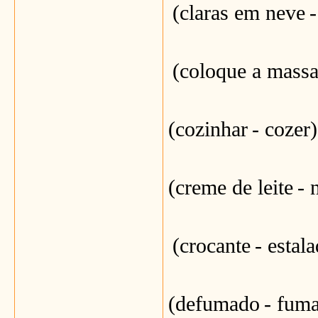
(claras em neve
-
(coloque a mass
(cozinhar
- cozer)
(creme de leite
- 
(crocante
- estal
(defumado
- fum