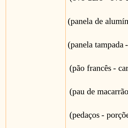
(panela de alumí
(panela tampada
(pão francês
- ca
(pau de macarrã
(pedaços
- porçõ