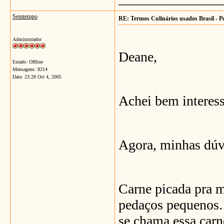
Semtempo
RE: Termos Culinários usados Brasil - P
Administrador
Deane,
Estado: Offline
Mensagens: 8214
Data:
23:28 Oct 4, 2005
Achei bem interessa
Agora, minhas dúv
Carne picada pra m
pedaços pequenos.
se chama essa carn