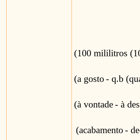
(100 mililitros (
(a gosto
- q.b (qu
(à vontade
- à de
(acabamento
- d