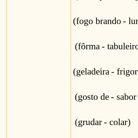
(fogo brando
- l
(fôrma
- tabuleir
(geladeira
- frigor
(gosto de
- sabor
(grudar
- colar)