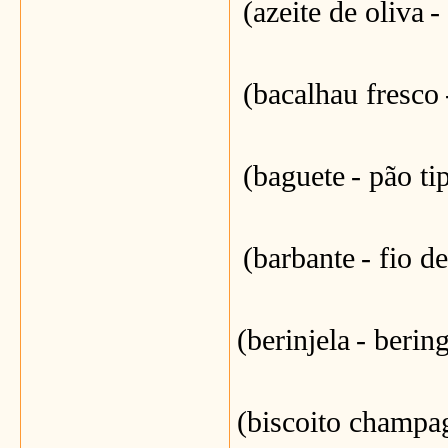
(azeite de oliva
-
(bacalhau fresco
(baguete
- pão ti
(barbante
- fio d
(berinjela
- bering
(biscoito champa