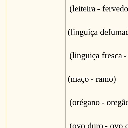
(leiteira
- fervedo
(linguiça defuma
(linguiça fresca
-
(maço
- ramo)
(orégano
- oregã
(ovo duro
- ovo 