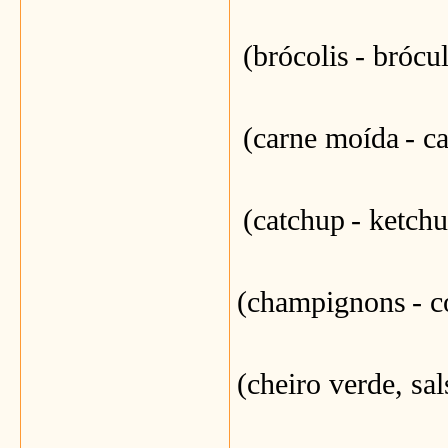
(brócolis
- brócu
(carne moída
- c
(catchup
- ketch
(champignons
- 
(cheiro verde, sa