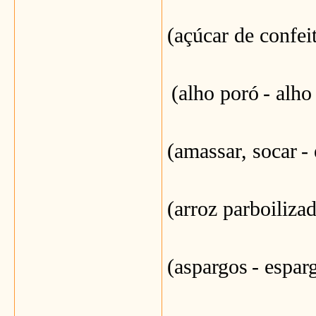
(açúcar de confei
(alho poró
- alho
(amassar, socar
-
(arroz parboiliza
(aspargos
- espar