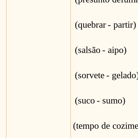
(quebrar
- partir)
(salsão
- aipo)
(sorvete
- gelado
(suco
- sumo)
(tempo de cozim