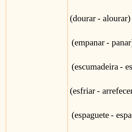
(dourar
- alourar)
(empanar
- panar
(escumadeira
- e
(esfriar
- arrefece
(espaguete
- espa