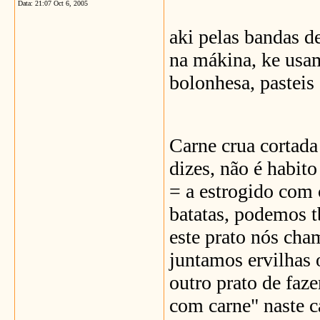
Data:
21:07 Oct 6, 2005
aki pelas bandas de
na mákina, ke usam
bolonhesa, pasteis 
Carne crua cortad
dizes, não é habit
= a estrogido com 
batatas, podemos tb
este prato nós cha
juntamos ervilhas 
outro prato de faz
com carne" naste c