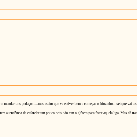
e mandar uns pedaços.....mas assim que vc estiver bem e começar o friozinho....sei que vai testa
em a tendência de esfarelar um pouco pois não tem o glútem para fazer aquela liga. Mas dá tra