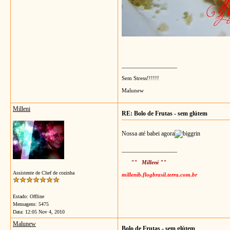
__________________
Sem Stress!!!!!!
Malunew
Milleni
RE: Bolo de Frutas - sem glútem
Nossa até babei agora
__________________
"" Milleni ""
Assistente de Chef de cozinha
millenib.flogbrasil.terra.com.br
Estado: Offline
Mensagens: 5475
Data:
12:05 Nov 4, 2010
Malunew
Bolo de Frutas - sem glútem