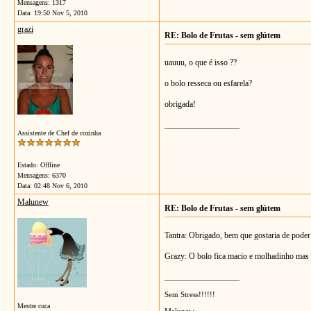
Mensagens: 1317
Data:
19:50 Nov 5, 2010
grazi
RE: Bolo de Frutas - sem glútem
uauuu, o que é isso ??
o bolo resseca ou esfarela?
obrigada!
__________________
Assistente de Chef de cozinha
Estado: Offline
Mensagens: 6370
Data:
02:48 Nov 6, 2010
Malunew
RE: Bolo de Frutas - sem glútem
Tantra: Obrigado, bem que gostaria de poder t
Grazy: O bolo fica macio e molhadinho mas t
__________________
Sem Stress!!!!!!
Mestre cuca
Malunew