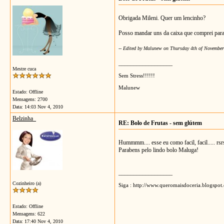
Obrigada Mileni. Quer um lencinho?
Posso mandar uns da caixa que comprei para v
-- Edited by Malunew on Thursday 4th of Novembe
__________________
Mestre cuca
Sem Stress!!!!!!
Malunew
Estado: Offline
Mensagens: 2700
Data:
14:03 Nov 4, 2010
Belzinha_
RE: Bolo de Frutas - sem glútem
Hummmm.... esse eu como facil, facil..... rsr
Parabens pelo lindo bolo Maluga!
__________________
Cozinheiro (a)
Siga : http://www.queromaisdoceria.blogspot
Estado: Offline
Mensagens: 622
Data:
17:40 Nov 4, 2010