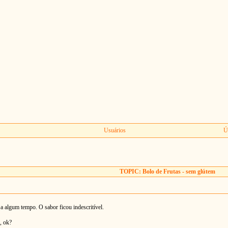
Usuários
Ú
TOPIC: Bolo de Frutas - sem glútem
o a algum tempo. O sabor ficou indescritível.
, ok?