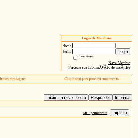
Login de Membros
Nome
Login
Senha
Lembre-me
Novo Membro
Perdeu a sua informaÃ§Ã£o de usuÃ¡rio?
ltimas mensagens
Clique aqui para procurar uma receita
Inicie um novo Tópico
Responder
Imprima
Imprima
Link permanente