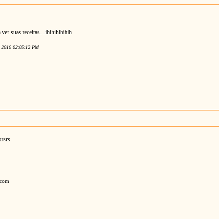
er suas receitas....ihihihihihih
r 2010 02:05:12 PM
srsrs
.com