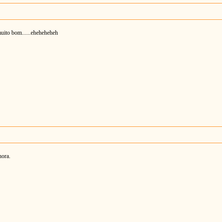
uito bom......eheheheheh
hora.