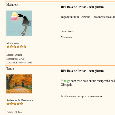
Malunew
RE: Bolo de Frutas - sem glútem
Bigaduuuuuuu Belzinha.....realmente ficou m
__________________
Sem Stress!!!!!!
Malunew
Mestre cuca
Estado: Offline
Mensagens: 2700
Data:
09:13 Nov 5, 2010
Tantra
RE: Bolo de Frutas - sem glútem
Maluga
com esse bolo eu me recuperaba na 
Obrigada
__________________
A vida e estar sempre comenzando
Assistente de Mestre cuca
Estado: Offline