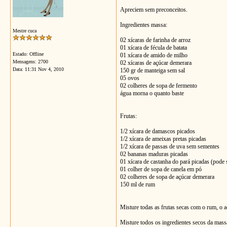
Apreciem sem preconceitos.
Ingredientes massa:
Mestre cuca
02 xícaras de farinha de arroz
01 xícara de fécula de batata
Estado: Offline
01 xícara de amido de milho
Mensagens: 2700
02 xícaras de açúcar demerara
Data:
11:31 Nov 4, 2010
150 gr de manteiga sem sal
05 ovos
02 colheres de sopa de fermento
água morna o quanto baste
Frutas:
1/2 xícara de damascos picados
1/2 xícara de ameixas pretas picadas
1/2 xícara de passas de uva sem sementes
02 bananas maduras picadas
01 xícara de castanha do pará picadas (pode
01 colher de sopa de canela em pó
02 colheres de sopa de açúcar demerara
150 ml de rum
Misture todas as frutas secas com o rum, o a
Misture todos os ingredientes secos da massa