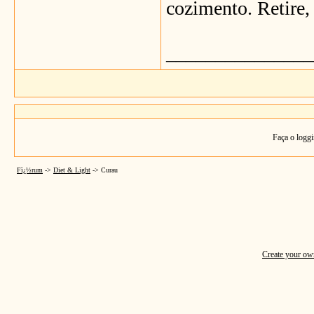
cozimento. Retire,
_______________
Faça o loggi
Fï¿½rum
->
Diet & Light
->
Curau
Create your o