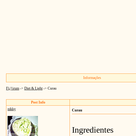
Informações
Fï¿½rum
->
Diet & Light
->
Curau
Post Info
nikky
Curau
Ingredientes