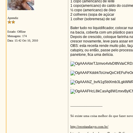
1 copo (americano) de leite
1 copo(americano) do caldo do cozim
½ copo (americano) de óleo
2 colheres (sopa de açúcar
Aprendiz
1 colher (sobremesa) de sal
Bater tudo no liquidificador, colocar 
Estado: Offline
na bacia, coberta com um plástico para
Mensagens: 174
Depois de crescido, coloque farinha n
Data:
15:42 Oct 10, 2010
crescer novamente, leve para assar em
OBS: esta receita rende muito pão, fa
catupiry, ou então, passe pelo proces
panetone, fica uma delícia.
.
.
.
.
__________________
Só existe uma coisa melhor do que fazer novo
http://receitasdacyn.com.br/