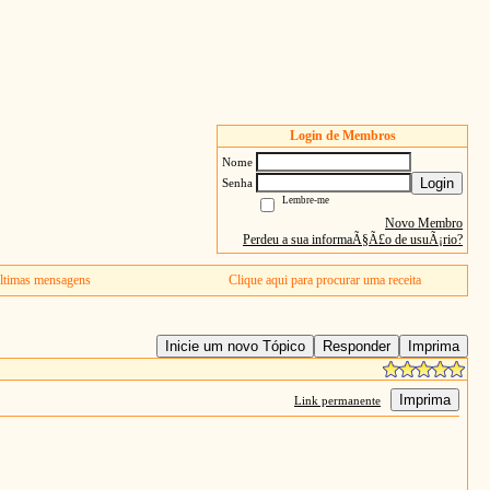
Login de Membros
Nome
Login
Senha
Lembre-me
Novo Membro
Perdeu a sua informaÃ§Ã£o de usuÃ¡rio?
ltimas mensagens
Clique aqui para procurar uma receita
Inicie um novo Tópico
Responder
Imprima
Imprima
Link permanente