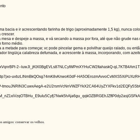
ento
numa bacia e ir acrescentando farinha de trigo (aproximadamente 1,5 kg), nunca co
 crescer.
a mesa e despeje a massa, e vá secando a massa por fora, até que não grude nas
 forno médio.
ça a metade para começar, vc pode pincelar gema e polvilhar queijo ralado, ou en
sador lingüiça calabreza defumada, e acrescente à massa, incorporando, com aze
s amigos: conservar os velhos.