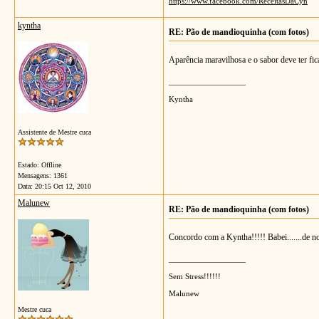
https://www.facebook.com/ReceitasDaCyn
kyntha
RE: Pão de mandioquinha (com fotos)
Aparência maravilhosa e o sabor deve ter fi
__________________
Kyntha
Assistente de Mestre cuca
Estado: Offline
Mensagens: 1361
Data:
20:15 Oct 12, 2010
Malunew
RE: Pão de mandioquinha (com fotos)
Concordo com a Kyntha!!!!! Babei.......de n
__________________
Sem Stress!!!!!!
Malunew
Mestre cuca