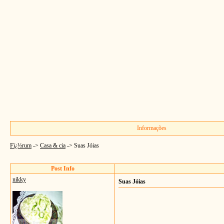
Informações
Fï¿½rum
->
Casa & cia
->
Suas Jóias
Post Info
nikky
Suas Jóias