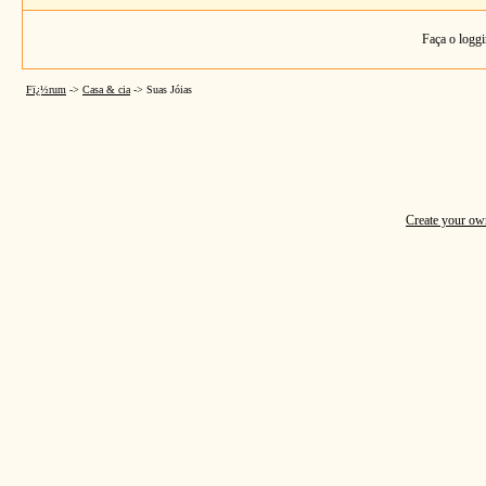
Faça o loggi
Fï¿½rum
->
Casa & cia
->
Suas Jóias
Create your o