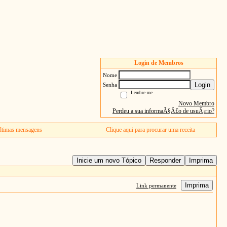
Login de Membros
Nome
Login
Senha
Lembre-me
Novo Membro
Perdeu a sua informaÃ§Ã£o de usuÃ¡rio?
ltimas mensagens
Clique aqui para procurar uma receita
Inicie um novo Tópico
Responder
Imprima
Imprima
Link permanente