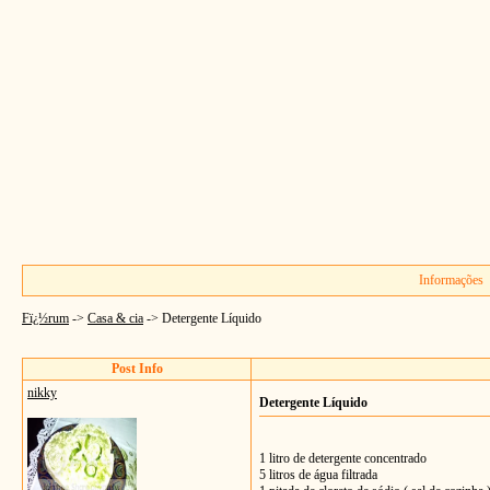
Informações
Fï¿½rum
->
Casa & cia
->
Detergente Líquido
Post Info
nikky
Detergente Líquido
1 litro de detergente concentrado
5 litros de água filtrada