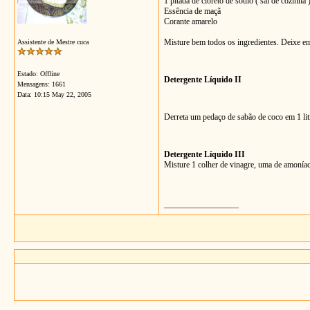
1 pitada de cloreto de sódio ( sal de cozinha 
Essência de maçã
Corante amarelo
Misture bem todos os ingredientes. Deixe em 
Assistente de Mestre cuca
Estado: Offline
Detergente Líquido II
Mensagens: 1661
Data:
10:15 May 22, 2005
Derreta um pedaço de sabão de coco em 1 litr
Detergente Líquido III
Misture 1 colher de vinagre, uma de amoníac
__________________