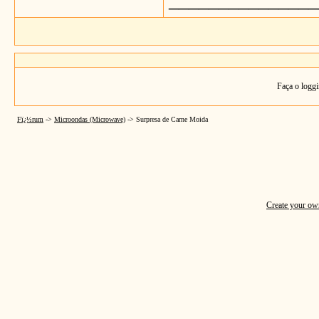
_______________
Faça o loggi
Fï¿½rum
->
Microondas (Microwave)
->
Surpresa de Carne Moida
Create your o