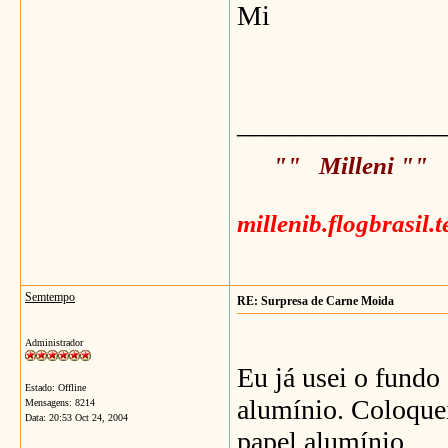
Mi
_______________
"" Milleni ""
millenib.flogbrasil.
Semtempo
RE: Surpresa de Carne Moida
Administrador
Eu já usei o fundo
Estado: Offline
alumínio. Coloquei
Mensagens: 8214
Data:
20:53 Oct 24, 2004
papel alumínio.