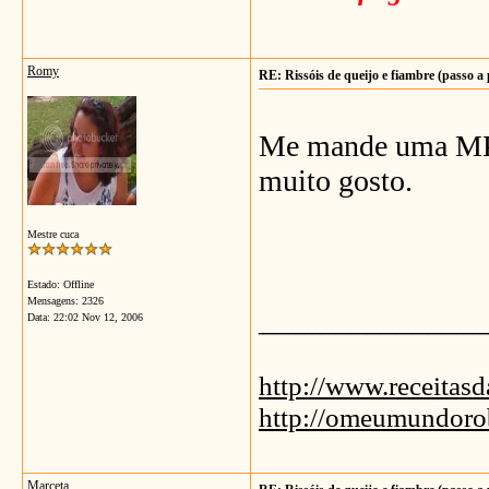
Romy
RE: Rissóis de queijo e fiambre (passo a
Me mande uma MP c
muito gosto.
Mestre cuca
Estado: Offline
Mensagens: 2326
_______________
Data:
22:02 Nov 12, 2006
http://www.receitas
http://omeumundoro
Marceta