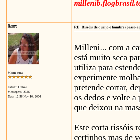
millenib.flogbrasil.
Romy
RE: Rissóis de queijo e fiambre (passo a
Milleni... com a car
está muito seca par
utiliza para estende
Mestre cuca
experimente molha
pretende cortar, d
Estado: Offline
Mensagens: 2326
os dedos e volte a 
Data:
12:56 Nov 10, 2006
que deixou na mass
Este corta rissóis 
certinhos mas de 