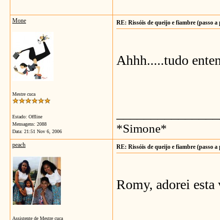
Mone
RE: Rissóis de queijo e fiambre (passo a
Ahhh.....tudo ent
Mestre cuca
_______________
Estado: Offline
Mensagens: 2088
*Simone*
Data:
21:51 Nov 6, 2006
peach
RE: Rissóis de queijo e fiambre (passo a
Romy, adorei esta 
Assistente de Mestre cuca