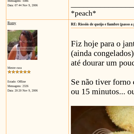
Mensagens: 1086
_______________
Data:
07:44 Nov 9, 2006
*peach*
Romy
RE: Rissóis de queijo e fiambre (passo a
Fiz hoje para o jan
(ainda congelados) 
até dourar um pou
Mestre cuca
Se não tiver forno 
Estado: Offline
Mensagens: 2326
ou 15 minutos... o
Data:
20:20 Nov 9, 2006