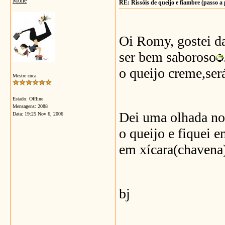
Mone
RE: Rissóis de queijo e fiambre (passo a
Oi Romy, gostei da
ser bem saboroso
o queijo creme,ser
Mestre cuca
Estado: Offline
Mensagens: 2088
Dei uma olhada no 
Data:
19:25 Nov 6, 2006
o queijo e fiquei 
em xícara(chavena
bj