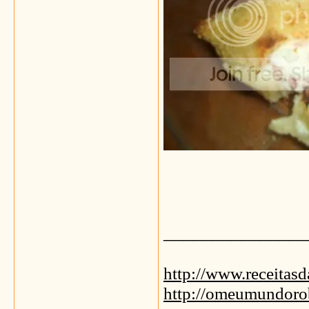
_______________
http://www.receitas
http://omeumundoro