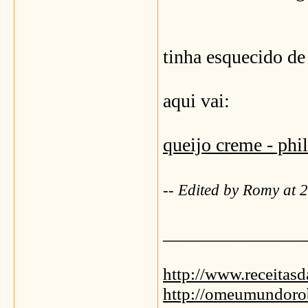
tinha esquecido de
aqui vai:
queijo creme - phi
-- Edited by Romy at 
_______________
http://www.receitas
http://omeumundoro