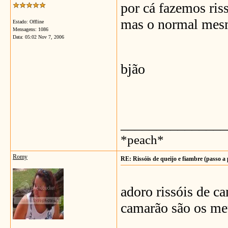
por cá fazemos ris
mas o normal mes
Estado: Offline
Mensagens: 1086
Data:
05:02 Nov 7, 2006
bjão
_______________
*peach*
Romy
RE: Rissóis de queijo e fiambre (passo a
adoro rissóis de ca
camarão são os meu